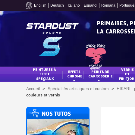
English
Deutsch
Italiano
Español
Română
Portuguê
PRIMAIRES, 
LA CARROSSER
PEINTURES À 
VERNIS 
EFFETS 
PEINTURE 
EFFET 
ET 
CHROME
CARROSSERIE
SPÉCIAUX
FINITION
Accueil
>
Spécialités artistiques et custom
>
HIKARI : 
couleurs et vernis