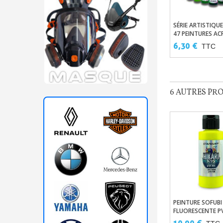
SÉRIE ARTISTIQUE
Ajouter Au
47 PEINTURES AC
PU POUR AÉROGR
6,30 €
TTC
6 AUTRES PR
PEINTURE SOFUBI
Ajouter Au 
FLUORESCENTE P
10,90 €