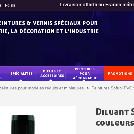
Livraison offerte en France métr
s
Polski
PEINTURES & VERNIS SPÉCIAUX POUR
IE, LA DÉCORATION ET L'INDUSTRIE
PEINTURES 
OUTILS ET 
SPÉCIALITÉS
POUR 
PROMOTIONS
ACCESSOIRES
S
AÉROGRAPHE
peintures pour modèles réduits et miniatures
>
Peintures Sofubi PVC v
Diluant 
Inscription à la newslet
couleurs
Livraison sous 24 
Livraison offerte en France métr