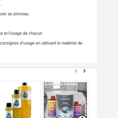
.
isser au pinceau.
ce et l'usage de chacun
 consignes d'usage en utilisant le matériel de
ter : 5€ de réduction
h en France Métropolitaine
opolitaine pour 250€ d'achats
ais dès 30€ d'achats
en moins d'1 minute
obtenez des bons d'achat