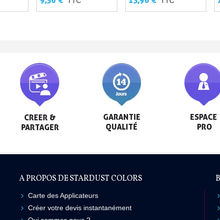
TTC
TTC
Livraison sous 24 
SOFUBI
Retour produits 
Réduction de 5€ sur l
10€ de bon d'achat pou
Inscription à la newslet
GARANTIE

ESPACE

CREER &

QUALITÉ
 PRO
PARTAGER
A PROPOS DE STARDUST COLORS
B
Carte des Applicateurs
Créer votre devis instantanément