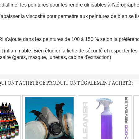
 d'affiner les peintures pour les rendre utilisables à l'aérographe
'abaisser la viscosité pour permettre aux peintures de bien se l
I s'ajoute dans les peintures de 100 à 150 % selon la préféren
it inflammable. Bien étudier la fiche de sécurité et respecter les
saire (gants, masque, lunettes, cabine d'extraction)
Inscription à la newslet
QUI ONT ACHETÉ CE PRODUIT ONT ÉGALEMENT ACHETÉ :
Livraison sous 24 
Livraison offerte en France métr
Paiement en 4x sans fr
Votre devis en ligne 
Partagez vos créations et 