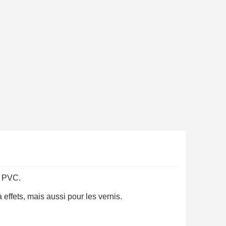
en moins d'1 minute
obtenez des bons d'achat
lité à chaque commande
h en France Métropolitaine
sous 14 jours
a première commande
r chaque parrainage
ter : 5€ de réduction
e PVC.
effets, mais aussi pour les vernis.