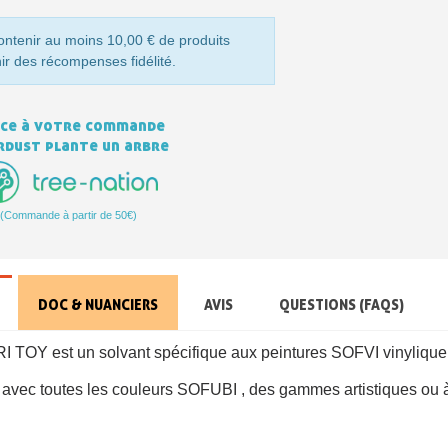
Votre devis en ligne 
contenir au moins 10,00 € de produits
Partagez vos créations et 
ir des récompenses fidélité.
Gagnez des points de fidé
ce à votre commande
Livraison sous 24 
rdust plante un arbre
Retour produits 
Réduction de 5€ sur l
(Commande à partir de 50€)
10€ de bon d'achat pou
Inscription à la newslet
DOC & NUANCIERS
AVIS
QUESTIONS (FAQS)
RI TOY est un solvant spécifique aux peintures SOFVI vinyliqu
e avec toutes les couleurs SOFUBI , des gammes artistiques ou à 