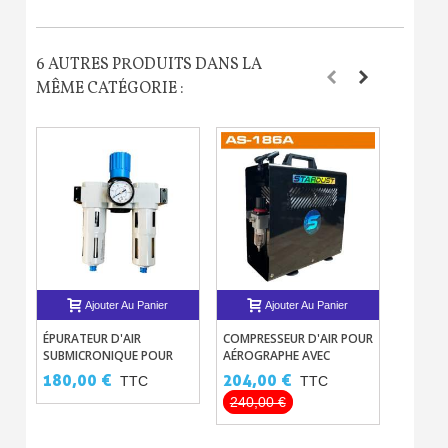
6 AUTRES PRODUITS DANS LA
MÊME CATÉGORIE :
Ajouter Au Panier
Ajouter Au Panier
ÉPURATEUR D'AIR
COMPRESSEUR D'AIR POUR
TUYAU 
SUBMICRONIQUE POUR
AÉROGRAPHE AVEC
MÈTRES
AIR COMPRIMÉ KMA
RÉSERVOIR 3 LITRES – 20-
180,00 €
204,00 €
36,00
TTC
TTC
24 LITRE/MIN
240,00 €