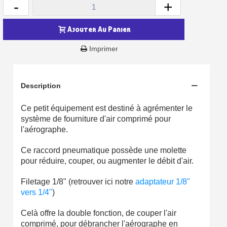
-
+
Ajouter Au Panier
Imprimer
Description
Ce petit équipement est destiné à agrémenter le
système de fourniture d'air comprimé pour
l'aérographe.
Inscription à la newsletter : 5€ de réduction
Ce raccord pneumatique possède une molette
Livraison sous 24 h en France Métropolitaine
pour réduire, couper, ou augmenter le débit d'air.
Livraison offerte en France métropolitaine pour 250€ d'achats
Filetage 1/8" (retrouver ici notre
adaptateur 1/8"
vers 1/4"
)
Paiement en 4x sans frais dès 30€ d'achats
Celà offre la double fonction, de couper l'air
Votre devis en ligne en moins d'1 minute
comprimé, pour débrancher l'aérographe en