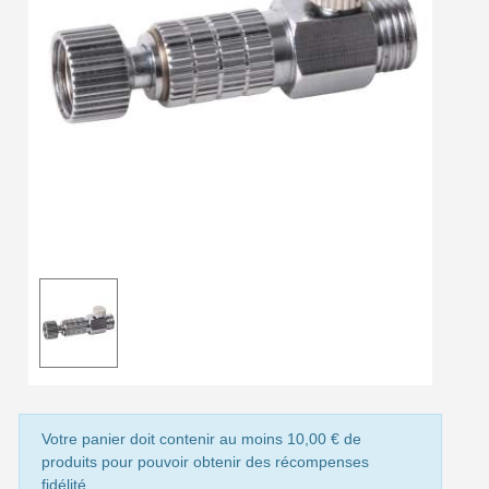
Livraison offerte en France métropolitaine pour 250€ d'achats
Paiement en 4x sans frais dès 30€ d'achats
Votre devis en ligne en moins d'1 minute
Partagez vos créations et obtenez des bons d'achat
Gagnez des points de fidélité à chaque commande
Livraison sous 24 h en France Métropolitaine
Retour produits sous 14 jours
Réduction de 5€ sur la première commande
10€ de bon d'achat pour chaque parrainage
Inscription à la newsletter : 5€ de réduction
Livraison sous 24 h en France Métropolitaine
Votre panier doit contenir au moins 10,00 € de
Livraison offerte en France métropolitaine pour 250€ d'achats
produits pour pouvoir obtenir des récompenses
fidélité.