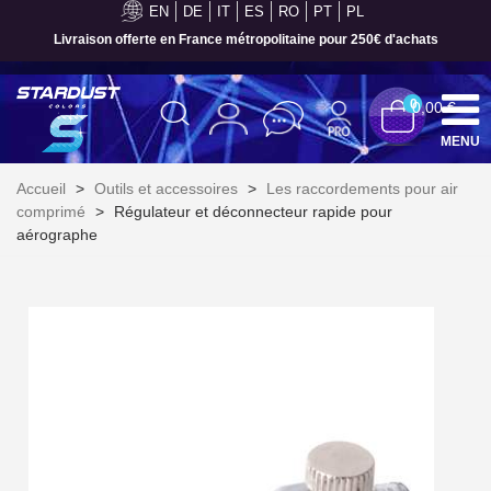
EN
DE
IT
ES
RO
PT
PL
Livraison offerte en France métropolitaine pour 250€ d'achats
0
0,00 €
MENU
Accueil
>
Outils et accessoires
>
Les raccordements pour air
comprimé
>
Régulateur et déconnecteur rapide pour
aérographe
Inscription à la newsletter : 5€ de réduction
Livraison sous 24 h en France Métropolitaine