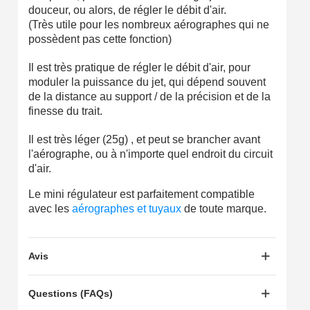
Partagez vos créations et obtenez des bons d'achat
douceur, ou alors, de régler le débit d'air.
(Très utile pour les nombreux aérographes qui ne
Gagnez des points de fidélité à chaque commande
possèdent pas cette fonction)
Livraison sous 24 h en France Métropolitaine
Il est très pratique de régler le débit d'air, pour
Retour produits sous 14 jours
moduler la puissance du jet, qui dépend souvent
de la distance au support / de la précision et de la
Réduction de 5€ sur la première commande
finesse du trait.
10€ de bon d'achat pour chaque parrainage
Il est très léger (25g) , et peut se brancher avant
l'aérographe, ou à n'importe quel endroit du circuit
Inscription à la newsletter : 5€ de réduction
d'air.
Livraison sous 24 h en France Métropolitaine
Le mini régulateur est parfaitement compatible
Livraison offerte en France métropolitaine pour 250€ d'achats
avec les
aérographes et tuyaux
de toute marque.
Paiement en 4x sans frais dès 30€ d'achats
Votre devis en ligne en moins d'1 minute
Avis
Partagez vos créations et obtenez des bons d'achat
Questions (FAQs)
Gagnez des points de fidélité à chaque commande