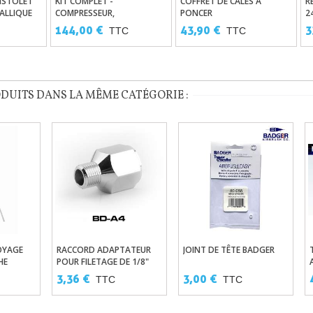
ISTOLET
KIT COMPLET -
COFFRET DE CALES À
R
 Panier
Ajouter Au Panier
Ajouter Au Panier
ALLIQUE
COMPRESSEUR,
PONCER
2
AÉROGRAPHE, TUYAU D'AIR
S
144,00 €
43,90 €
3
TTC
TTC
C
ODUITS DANS LA MÊME CATÉGORIE :
OYAGE
RACCORD ADAPTATEUR
JOINT DE TÊTE BADGER
Panier
Ajouter Au Panier
Ajouter Au Panier
HE
POUR FILETAGE DE 1/8"
VERS 1/4"
3,36 €
3,00 €
TTC
TTC