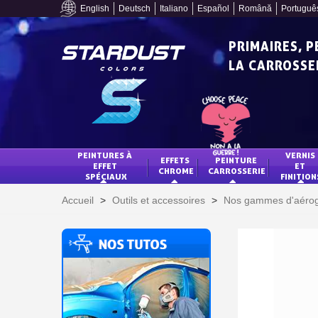
English
Deutsch
Italiano
Español
Română
Portuguê
PRIMAIRES, 
LA CARROSSER
PEINTURES À 
VERNIS 
EFFETS 
PEINTURE 
EFFET 
ET 
CHROME
CARROSSERIE
SPÉCIAUX
FINITION
Accueil
>
Outils et accessoires
>
Nos gammes d'aéro