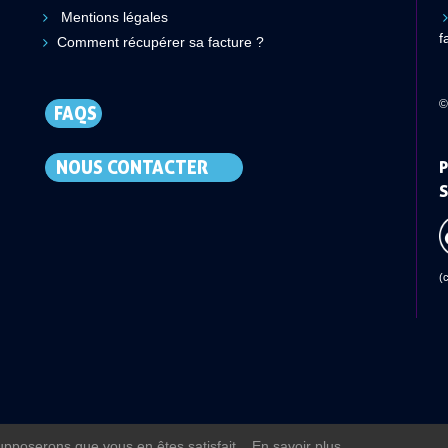
Mentions légales
f
Comment récupérer sa facture ?
©
FAQS
NOUS CONTACTER
P
S
(
supposerons que vous en êtes satisfait..
En savoir plus