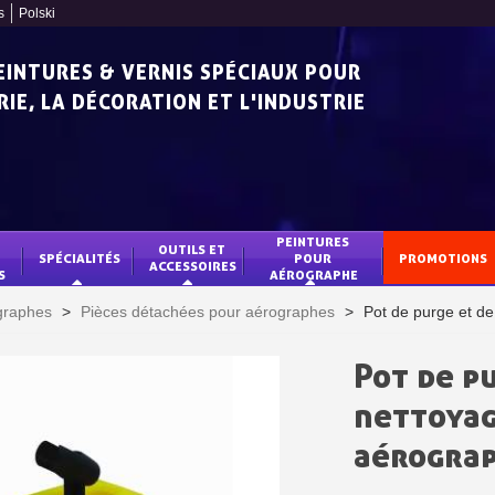
s
Polski
PEINTURES & VERNIS SPÉCIAUX POUR
IE, LA DÉCORATION ET L'INDUSTRIE
PEINTURES 
OUTILS ET 
SPÉCIALITÉS
POUR 
PROMOTIONS
ACCESSOIRES
S
AÉROGRAPHE
graphes
>
Pièces détachées pour aérographes
>
Pot de purge et d
Pot de p
nettoyag
aérogra