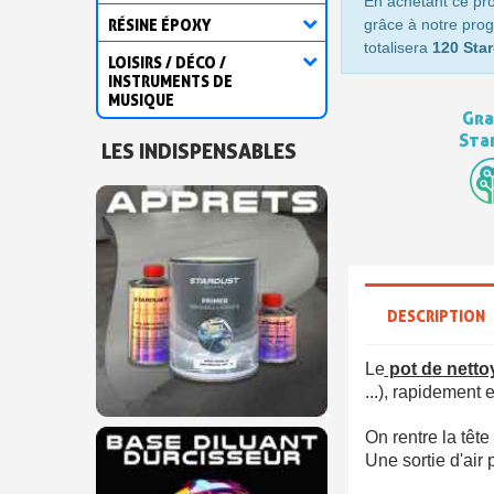
En achetant ce pr
RÉSINE ÉPOXY
grâce à notre prog
totalisera
120 Star
LOISIRS / DÉCO /
INSTRUMENTS DE
MUSIQUE
Gra
Sta
LES INDISPENSABLES
DESCRIPTION
Le
pot de netto
...),
rapidement et
On rentre la tête
Une sortie d'air 