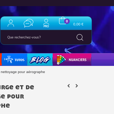
0
0,00 €
TUTO
BLOG
NUANCIERS
e nettoyage pour aérographe
urge et de
e pour
phe