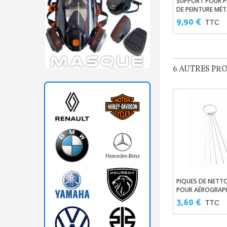
SUPPORT POUR P
Ajouter Au
DE PEINTURE MÉT
ET MAGNÉTIQUE
9,90 €
TTC
6 AUTRES PR
PIQUES DE NETT
Ajouter Au 
POUR AÉROGRAP
3,60 €
TTC