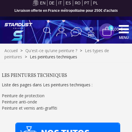
EN
DE
IT
ES
RO
PT
PL
Livraison offerte en France métropolitaine pour 250€ d'achats
0
0,00 €
MENU
Accueil
>
Qu'est-ce qu'une peinture ?
>
Les types de
peintures
>
Les peintures techniques
LES PEINTURES TECHNIQUES
Liste des pages dans Les peintures techniques :
Peinture de protection
Peinture anti-onde
Peinture et vernis anti-graffiti
Inscription à la newsletter : 5€ de réduction
Livraison sous 24 h en France Métropolitaine