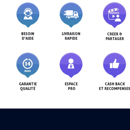
BESOIN

LIVRAISON

CREER &

D'AIDE
RAPIDE
PARTAGER
Inscription à la newsletter : 5€ de réduction
GARANTIE

ESPACE

CASH BACK

QUALITÉ
 PRO
ET RECOMPENSE
Livraison sous 24 h en France Métropolitaine
Livraison offerte en France métropolitaine pour 250€ d'achats
Paiement en 4x sans frais dès 30€ d'achats
Votre devis en ligne en moins d'1 minute