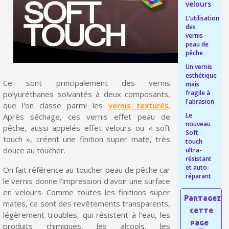
velours
Livraison offerte en France métropolitaine pour 250€ d'achats
L'utilisation
des
Paiement en 4x sans frais dès 30€ d'achats
vernis
peau de
Votre devis en ligne en moins d'1 minute
pêche
Partagez vos créations et obtenez des bons d'achat
Un vernis
esthétique
Ce sont principalement des vernis
mais
Gagnez des points de fidélité à chaque commande
fragile à
polyuréthanes solvantés à deux composants,
l'abrasion
Livraison sous 24 h en France Métropolitaine
que l'on classe parmi les
vernis texturés
.
Le
Après séchage, ces vernis effet peau de
Retour produits sous 14 jours
nouveau
pêche, aussi appelés effet velours ou « soft
Soft
touch », créent une finition super mate, très
Réduction de 5€ sur la première commande
touch
douce au toucher.
ultra-
10€ de bon d'achat pour chaque parrainage
résistant
et auto-
On fait référence au toucher peau de pêche car
réparant
Inscription à la newsletter : 5€ de réduction
le vernis donne l'impression d'avoir une surface
en velours. Comme toutes les finitions super
Livraison sous 24 h en France Métropolitaine
mates, ce sont des revêtements transparents,
Livraison offerte en France métropolitaine pour 250€ d'achats
légèrement troubles, qui résistent à l'eau, les
produits chimiques, les alcools, les