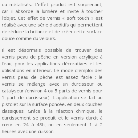
ou métallisés. L'effet produit est surprenant,
car il absorbe la lumière et invite à toucher
l'objet. Cet effet de vernis « soft touch » est
réalisé avec une série d'additifs qui permettent
de réduire la brillance et de créer cette surface
douce comme du velours.
Il est désormais possible de trouver des
vernis peau de pêche en version acrylique à
l'eau, pour les applications décoratives et les
utilisations en intérieur. Le mode d'emploi des
vernis peau de pêche est assez facile : le
vernis se mélange avec un durcisseur ou
Inscription à la newsletter : 5€ de réduction
catalyseur (environ 4 ou 5 parts de vernis pour
Livraison sous 24 h en France Métropolitaine
1 part de durcisseur). L'application se fait au
pistolet sur la surface poncée, en deux couches
Livraison offerte en France métropolitaine pour 250€ d'achats
classiques. Grâce à la réaction chimique, le
durcissement se produit et le vernis durcit à
Paiement en 4x sans frais dès 30€ d'achats
cœur en 24 à 48h, ou en seulement 1 à 2
Votre devis en ligne en moins d'1 minute
heures avec une cuisson.