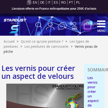
EN
DE
IT
ES
RO
PT
PL
Livraison offerte en France métropolitaine pour 250€ d'achats
0
0,00 €
MENU
Accueil
>
Qu'est-ce qu'une peinture ?
>
Les types de
peintures
>
Les peintures de carrosserie
>
Vernis peau de
pêche
Les vernis pour créer
un aspect de velours
Les
vernis
pour
créer
un
Inscription à la newsletter : 5€ de réduction
aspect
Livraison sous 24 h en France Métropolitaine
de