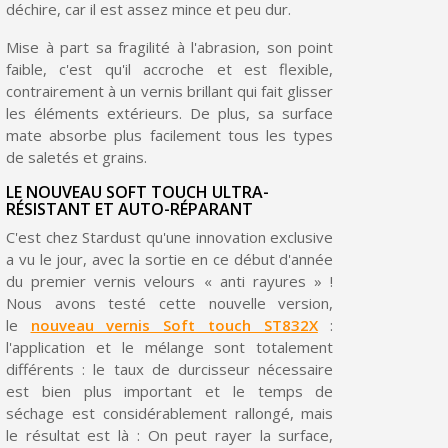
déchire, car il est assez mince et peu dur.
Livraison sous 24 h en France Métropolitaine
Mise à part sa fragilité à l'abrasion, son point
Retour produits sous 14 jours
faible, c'est qu'il accroche et est flexible,
contrairement à un vernis brillant qui fait glisser
Réduction de 5€ sur la première commande
les éléments extérieurs. De plus, sa surface
mate absorbe plus facilement tous les types
10€ de bon d'achat pour chaque parrainage
de saletés et grains.
Inscription à la newsletter : 5€ de réduction
LE NOUVEAU SOFT TOUCH ULTRA-
RÉSISTANT ET AUTO-RÉPARANT
C'est chez Stardust qu'une innovation exclusive
a vu le jour, avec la sortie en ce début d'année
du premier vernis velours « anti rayures » !
Nous avons testé cette nouvelle version,
le
nouveau vernis Soft touch ST832X
:
l'application et le mélange sont totalement
différents : le taux de durcisseur nécessaire
est bien plus important et le temps de
séchage est considérablement rallongé, mais
le résultat est là : On peut rayer la surface,