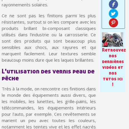
Paiement en 4x sans frais dès 30€ d'achats
rayonnements solaires.
Votre devis en ligne en moins d'1 minute
Ce ne sont pas les finitions parmi les plus
résistantes, surtout si on les compare avec les
Partagez vos créations et obtenez des bons d'achat
produits brillant bi-composant classiques
Gagnez des points de fidélité à chaque commande
utilisés dans l'industrie ou la carrosserie. Ce
sont des produits qui sont beaucoup plus
Livraison sous 24 h en France Métropolitaine
sensibles aux chocs, aux rayures et qui
Retrouvez
marquent facilement. Leur textures semble
Retour produits sous 14 jours
nos
beaucoup moins dure que les laques brillantes.
dernières
Réduction de 5€ sur la première commande
vidéos et
L'utilisation des vernis peau de
nos
10€ de bon d'achat pour chaque parrainage
pêche
tutos ici
!
Inscription à la newsletter : 5€ de réduction
Très à la mode, on rencontre ces finitions dans
le monde des équipements aussi divers, que
les mobiles, les lunettes, les grille-pains, les
télécommandes, les équipements intérieurs
pour l'auto, par exemple. Ces revêtements se
marient un peu avec toutes les couleurs,
notamment les teintes vive et les effet nacrés