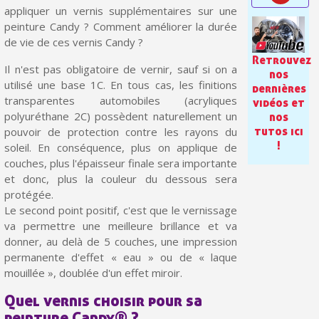
Paiement en 4x sans frais dès 30€ d'achats
appliquer un vernis supplémentaires sur une
peinture Candy ? Comment améliorer la durée
Votre devis en ligne en moins d'1 minute
de vie de ces vernis Candy ?
Partagez vos créations et obtenez des bons d'achat
Retrouvez
Il n'est pas obligatoire de vernir, sauf si on a
nos
Gagnez des points de fidélité à chaque commande
utilisé une base 1C. En tous cas, les finitions
dernières
transparentes automobiles (acryliques
vidéos et
Livraison sous 24 h en France Métropolitaine
polyuréthane 2C) possèdent naturellement un
nos
tutos ici
pouvoir de protection contre les rayons du
Retour produits sous 14 jours
!
soleil. En conséquence, plus on applique de
Réduction de 5€ sur la première commande
couches, plus l'épaisseur finale sera importante
et donc, plus la couleur du dessous sera
10€ de bon d'achat pour chaque parrainage
protégée.
Le second point positif, c'est que le vernissage
Inscription à la newsletter : 5€ de réduction
va permettre une meilleure brillance et va
donner, au delà de 5 couches, une impression
permanente d'effet « eau » ou de « laque
mouillée », doublée d'un effet miroir.
Quel vernis choisir pour sa
peinture Candy® ?