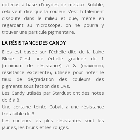
obtenus à base d'oxydes de métaux. Soluble,
Livraison sous 24 h en France Métropolitaine
cela veut dire que la couleur s'est totalement
dissoute dans le milieu et que, même en
Retour produits sous 14 jours
regardant au microscope, on ne pourra y
trouver une particule pigmentaire.
Réduction de 5€ sur la première commande
LA RÉSISTANCE DES CANDY
10€ de bon d'achat pour chaque parrainage
Elles est basée sur l'échelle dite de la Laine
Inscription à la newsletter : 5€ de réduction
Bleue. C'est une échelle graduée de 1
(minimum de résistance) à 8 (maximum,
résistance excellente), utilisée pour noter le
taux de dégradation des couleurs des
pigments sous l'action des UVs.
Les Candy utilisés par Stardust ont des notes
de 6 à 8.
Une certaine teinte Cobalt a une résistance
très faible de 3.
Les couleurs les plus résistantes sont les
jaunes, les bruns et les rouges.