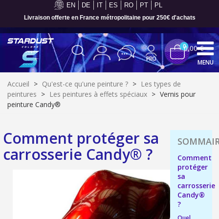
EN
DE
IT
ES
RO
PT
PL
Livraison offerte en France métropolitaine pour 250€ d'achats
0
0,00 €
MENU
Accueil
>
Qu'est-ce qu'une peinture ?
>
Les types de
peintures
>
Les peintures à effets spéciaux
>
Vernis pour
peinture Candy®
Comment protéger sa
carrosserie Candy® ?
Comment
protéger
sa
carrosserie
Candy®
Inscription à la newsletter : 5€ de réduction
?
Livraison sous 24 h en France Métropolitaine
Quel