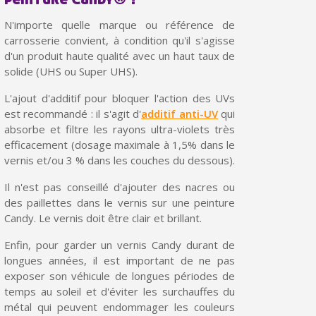
N'importe quelle marque ou référence de
carrosserie convient, à condition qu'il s'agisse
d'un produit haute qualité avec un haut taux de
solide (UHS ou Super UHS).
L'ajout d'additif pour bloquer l'action des UVs
est recommandé : il s'agit d'
additif anti-UV
qui
absorbe et filtre les rayons ultra-violets très
efficacement (dosage maximale à 1,5% dans le
vernis et/ou 3 % dans les couches du dessous).
Il n'est pas conseillé d'ajouter des nacres ou
Inscription à la newsletter : 5€ de réduction
des paillettes dans le vernis sur une peinture
Candy. Le vernis doit être clair et brillant.
Livraison sous 24 h en France Métropolitaine
Enfin, pour garder un vernis Candy durant de
Livraison offerte en France métropolitaine pour 250€ d'achats
longues années, il est important de ne pas
Paiement en 4x sans frais dès 30€ d'achats
exposer son véhicule de longues périodes de
temps au soleil et d'éviter les surchauffes du
Votre devis en ligne en moins d'1 minute
métal qui peuvent endommager les couleurs