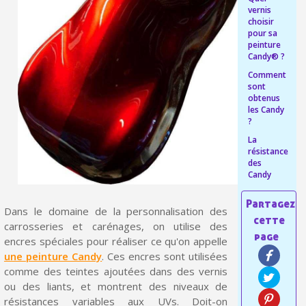
vernis
Livraison offerte en France métropolitaine pour 250€ d'achats
choisir
pour sa
Paiement en 4x sans frais dès 30€ d'achats
peinture
Candy® ?
Votre devis en ligne en moins d'1 minute
Comment
sont
Partagez vos créations et obtenez des bons d'achat
obtenus
les Candy
Gagnez des points de fidélité à chaque commande
?
Livraison sous 24 h en France Métropolitaine
La
résistance
Retour produits sous 14 jours
des
Candy
Réduction de 5€ sur la première commande
Dans le domaine de la personnalisation des
10€ de bon d'achat pour chaque parrainage
carrosseries et carénages, on utilise des
Inscription à la newsletter : 5€ de réduction
encres spéciales pour réaliser ce qu'on appelle
une peinture Candy
. Ces encres sont utilisées
Livraison sous 24 h en France Métropolitaine
comme des teintes ajoutées dans des vernis
ou des liants, et montrent des niveaux de
Livraison offerte en France métropolitaine pour 250€ d'achats
résistances variables aux UVs. Doit-on