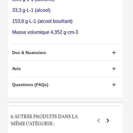
Livraison sous 24 h en France Métropolitaine
33,3 g·L-1 (alcool)
Retour produits sous 14 jours
153,8 g·L-1 (alcool bouillant)
Réduction de 5€ sur la première commande
Masse volumique 4,352 g·cm-3
10€ de bon d'achat pour chaque parrainage
Inscription à la newsletter : 5€ de réduction
Doc & Nuanciers
Avis
Questions (FAQs)
6 AUTRES PRODUITS DANS LA
MÊME CATÉGORIE :