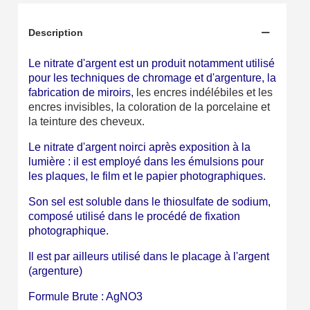
Description
Le nitrate d'argent est un produit notamment utilisé
pour les techniques de chromage et d'argenture, la
fabrication de miroirs,
les encres indélébiles et les
encres invisibles, la coloration de la porcelaine et
la teinture des cheveux.
Le nitrate d'argent noirci après exposition à la
lumière : il est employé dans les émulsions pour
les plaques, le film et le papier photographiques.
Inscription à la newsletter : 5€ de réduction
Son sel est soluble dans le thiosulfate de sodium,
composé utilisé dans le procédé de fixation
Livraison sous 24 h en France Métropolitaine
photographique.
Livraison offerte en France métropolitaine pour 250€ d'achats
Il est par ailleurs utilisé dans le placage à l'argent
Paiement en 4x sans frais dès 30€ d'achats
(argenture)
Votre devis en ligne en moins d'1 minute
Formule Brute : AgNO3