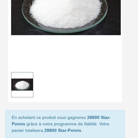
Livraison offerte en France métropolitaine pour 250€ d'achats
Paiement en 4x sans frais dès 30€ d'achats
Votre devis en ligne en moins d'1 minute
Partagez vos créations et obtenez des bons d'achat
Gagnez des points de fidélité à chaque commande
Livraison sous 24 h en France Métropolitaine
Retour produits sous 14 jours
Réduction de 5€ sur la première commande
10€ de bon d'achat pour chaque parrainage
Inscription à la newsletter : 5€ de réduction
Livraison sous 24 h en France Métropolitaine
En achetant ce produit vous gagnerez
28800 Star-
Points
grâce à notre programme de fidélité. Votre
Livraison offerte en France métropolitaine pour 250€ d'achats
panier totalisera
28800 Star-Points
.