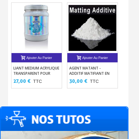
Ajouter Au Panier
Ajouter Au Panier
LIANT MEDIUM ACRYLIQUE
AGENT MATANT -
BLENDE
TRANSPARENT POUR
ADDITIF MATIFIANT EN
DE RET
PEINTURE ET PIGMENTS
POUDRE POUR LAQUES ET
27,00 €
30,00 €
12,90
TTC
TTC
VERNIS