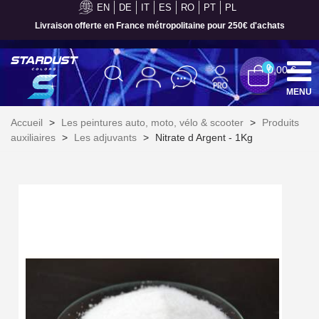
EN
DE
IT
ES
RO
PT
PL
Livraison offerte en France métropolitaine pour 250€ d'achats
0
0,00 €
MENU
Accueil
>
Les peintures auto, moto, vélo & scooter
>
Produits
auxiliaires
>
Les adjuvants
>
Nitrate d Argent - 1Kg
Inscription à la newsletter : 5€ de réduction
Livraison sous 24 h en France Métropolitaine