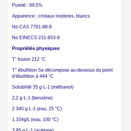
Partagez vos créations et obtenez des bons d'achat
Pureté : 99.5%
Gagnez des points de fidélité à chaque commande
Apparence : cristaux inodores, blancs.
Livraison sous 24 h en France Métropolitaine
No CAS 7761-88-8
Retour produits sous 14 jours
No EINECS 231-853-9
Réduction de 5€ sur la première commande
Propriétés physiques
10€ de bon d'achat pour chaque parrainage
T° fusion 212 °C
Inscription à la newsletter : 5€ de réduction
T° ébullition Se décompose au-dessous du point
d'ébullition à 444 °C
Livraison sous 24 h en France Métropolitaine
Solubilité 35 g·L-1 (méthanol)
Livraison offerte en France métropolitaine pour 250€ d'achats
Paiement en 4x sans frais dès 30€ d'achats
2,2 g·L-1 (benzène)
Votre devis en ligne en moins d'1 minute
2 340 g·L-1 (eau, 25 °C)
Partagez vos créations et obtenez des bons d'achat
1.104g/L (eau, 100 °C)
Gagnez des points de fidélité à chaque commande
3,95 g·L-1 (acétone)