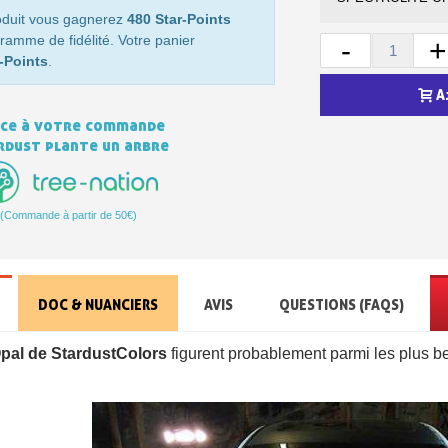
Retour produits 
oduit vous gagnerez
480 Star-Points
ramme de fidélité. Votre panier
-
+
Réduction de 5€ sur l
-Points
.
10€ de bon d'achat pou
A
ce à votre commande
Inscription à la newslet
rdust plante un arbre
(Commande à partir de 50€)
DOC & NUANCIERS
AVIS
QUESTIONS (FAQS)
pal de StardustColors
figurent probablement parmi les plus b