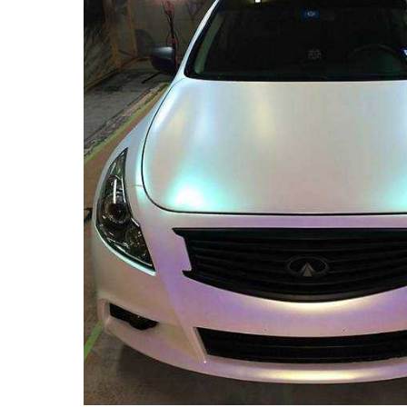
Inscription à la newslet
Livraison sous 24 
Livraison offerte en France métr
Paiement en 4x sans fr
Votre devis en ligne 
Partagez vos créations et 
Gagnez des points de fidé
Livraison sous 24 
Retour produits 
Réduction de 5€ sur l