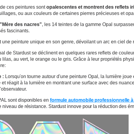
10€ de bon d'achat pou
e ces peintures sont
opalescentes et montrent des reflets i
uillages, ou aux couleurs de certaines pierres précieuses et op
Inscription à la newslet
"Mère des nacres"
, les 14 teintes de la gamme Opal surpasse
Livraison sous 24 
sés fascinants.
Livraison offerte en France métr
une peinture unique en son genre, dévoilant un arc en ciel de re
Paiement en 4x sans fr
al de Stardust se déclinent en quelques rares reflets de couleur
 lilas, au vert, le orange ou le gris. Grâce à leur propriétés ph
Votre devis en ligne 
re:
Partagez vos créations et 
 :
Lorsqu'on tourne autour d'une peinture Opal, la lumière joue e
Gagnez des points de fidé
te et réagit à la lumière en montrant une surface avec des nuan
'observateur.
Livraison sous 24 
PAL sont disponibles en
formule automobile professionnelle à
Retour produits 
 niveau de résistance. Stardust innove pour la réduction des é
Réduction de 5€ sur l
10€ de bon d'achat pou