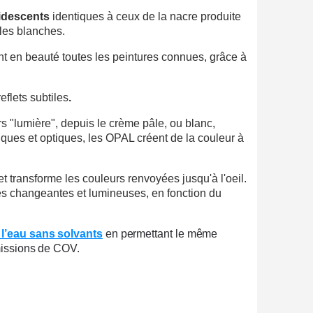
r chaque parrainage
ridescents
identiques à ceux de la nacre produite
ales blanches.
ter : 5€ de réduction
nt en beauté toutes les peintures connues, grâce à
h en France Métropolitaine
opolitaine pour 250€ d'achats
flets subtiles
.
ais dès 30€ d'achats
s "lumière", depuis le crème pâle, ou blanc,
ysiques et optiques, les OPAL créent de la couleur à
en moins d'1 minute
obtenez des bons d'achat
t transforme les couleurs renvoyées jusqu'à l'oeil.
lité à chaque commande
ces changeantes et lumineuses, en fonction du
h en France Métropolitaine
 l’eau sans solvants
en permettant le même
sous 14 jours
missions de COV.
a première commande
r chaque parrainage