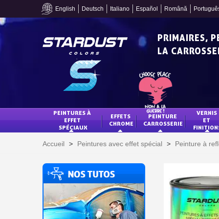
English
Deutsch
Italiano
Español
Română
Portuguê
PRIMAIRES, 
LA CARROSSER
PEINTURES À 
VERNIS 
EFFETS 
PEINTURE 
EFFET 
ET 
CHROME
CARROSSERIE
SPÉCIAUX
FINITION
Accueil
>
Peintures avec effet spécial
>
Peinture à ref