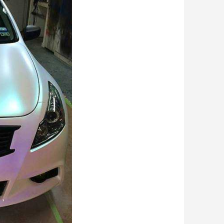
ter : 5€ de réduction
h en France Métropolitaine
opolitaine pour 250€ d'achats
ais dès 30€ d'achats
en moins d'1 minute
obtenez des bons d'achat
lité à chaque commande
h en France Métropolitaine
sous 14 jours
a première commande