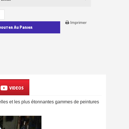
sous 14 jours
a première commande
Imprimer
r chaque parrainage
jouter Au Panier
ter : 5€ de réduction
VIDEOS
elles et les plus étonnantes gammes de peintures