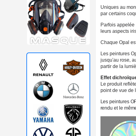
Uniques au mond
par certains coq
Parfois appelée
leurs aspects iri
Chaque Opal est 
Les peintures Op
jusqu'au rose, au
partir de la lumiè
Effet dichroïque
Le produit reflè
point de vue de l
Les peintures O
rendu et le même