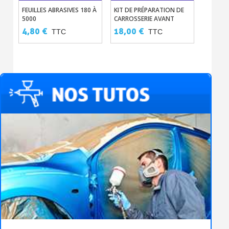
FEUILLES ABRASIVES 180 À
KIT DE PRÉPARATION DE
VERNIS
5000
CARROSSERIE AVANT
CERAST
PEINTURE
4,80 €
18,00 €
48,00
TTC
TTC