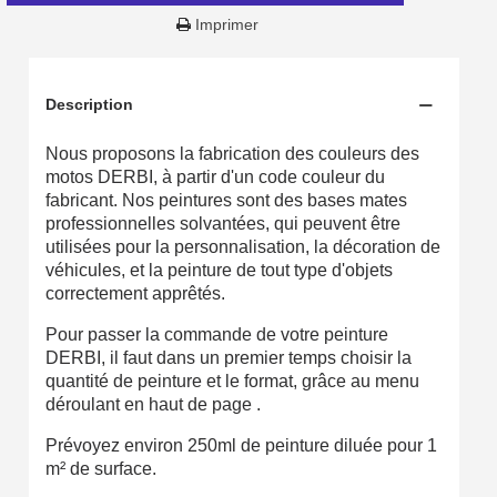
Partagez vos créations et obtenez des bons d'achat
Imprimer
Gagnez des points de fidélité à chaque commande
Livraison sous 24 h en France Métropolitaine
Description
Retour produits sous 14 jours
Nous proposons la fabrication des couleurs des
Réduction de 5€ sur la première commande
motos DERBI, à partir d'un code couleur du
fabricant. Nos peintures sont des bases mates
10€ de bon d'achat pour chaque parrainage
professionnelles solvantées, qui peuvent être
utilisées pour la personnalisation, la décoration de
Inscription à la newsletter : 5€ de réduction
véhicules, et la peinture de tout type d'objets
Livraison sous 24 h en France Métropolitaine
correctement apprêtés.
Livraison offerte en France métropolitaine pour 250€ d'achats
Pour passer la commande de votre peinture
DERBI, il faut dans un premier temps choisir la
Paiement en 4x sans frais dès 30€ d'achats
quantité de peinture et le format, grâce au menu
déroulant en haut de page .
Votre devis en ligne en moins d'1 minute
Prévoyez environ 250ml de peinture diluée pour 1
Partagez vos créations et obtenez des bons d'achat
m² de surface.
Gagnez des points de fidélité à chaque commande