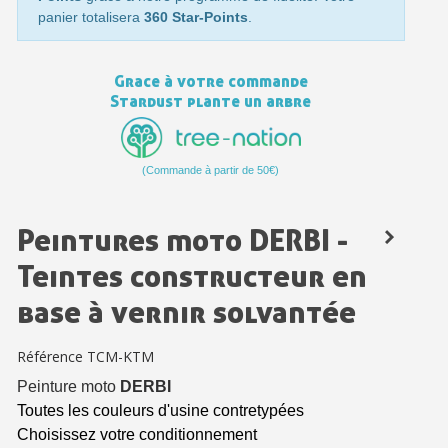
Paiement en 4x sans frais dès 30€ d'achats
panier totalisera
360 Star-Points
.
Votre devis en ligne en moins d'1 minute
Partagez vos créations et obtenez des bons d'achat
Grace à votre commande
Stardust plante un arbre
Gagnez des points de fidélité à chaque commande
Livraison sous 24 h en France Métropolitaine
(Commande à partir de 50€)
Retour produits sous 14 jours
Réduction de 5€ sur la première commande
Peintures moto DERBI -
10€ de bon d'achat pour chaque parrainage
Teintes constructeur en
Inscription à la newsletter : 5€ de réduction
base à vernir solvantée
Référence
TCM-KTM
Peinture moto
DERBI
Toutes les couleurs d'usine contretypées
Choisissez votre conditionnement