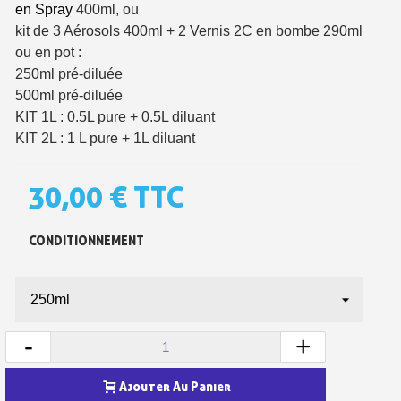
en Spray
400ml, ou
kit de 3 Aérosols 400ml + 2 Vernis 2C en bombe 290ml
ou en pot :
250ml pré-diluée
500ml pré-diluée
KIT 1L : 0.5L pure + 0.5L diluant
KIT 2L : 1 L pure + 1L diluant
30,00 €
TTC
CONDITIONNEMENT
Inscription à la newsletter : 5€ de réduction
Livraison sous 24 h en France Métropolitaine
Livraison offerte en France métropolitaine pour 250€ d'achats
-
+
Paiement en 4x sans frais dès 30€ d'achats
Votre devis en ligne en moins d'1 minute
Ajouter Au Panier