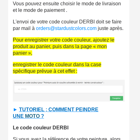
Vous pouvez ensuite choisir le mode de livraison
Livraison sous 24 h en France Métropolitaine
et le mode de paiement .
Retour produits sous 14 jours
L'envoi de votre code couleur DERBI doit se faire
par mail à
orders@stardustcolors.com
juste après.
Réduction de 5€ sur la première commande
Pour enregistrer votre code couleur, ajoutez le
10€ de bon d'achat pour chaque parrainage
produit au panier, puis dans la page « mon
panier »,
Inscription à la newsletter : 5€ de réduction
enregistrer le code couleur dans la case
spécifique prévue à cet effet :
►
TUTORIEL ; COMMENT PEINDRE
UNE
MOTO
?
Le code couleur DERBI
Si vous avez la référence de votre peinture, alors