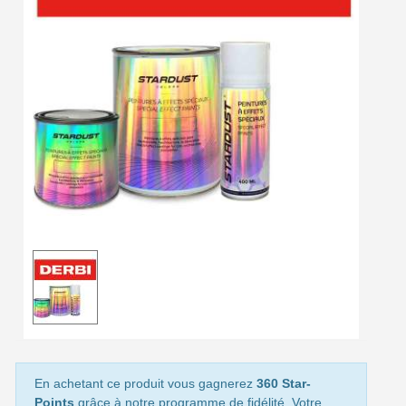
Livraison offerte en France métropolitaine pour 250€ d'achats
Paiement en 4x sans frais dès 30€ d'achats
Votre devis en ligne en moins d'1 minute
Partagez vos créations et obtenez des bons d'achat
Gagnez des points de fidélité à chaque commande
Livraison sous 24 h en France Métropolitaine
Retour produits sous 14 jours
Réduction de 5€ sur la première commande
10€ de bon d'achat pour chaque parrainage
Inscription à la newsletter : 5€ de réduction
Livraison sous 24 h en France Métropolitaine
Livraison offerte en France métropolitaine pour 250€ d'achats
En achetant ce produit vous gagnerez
360 Star-
Points
grâce à notre programme de fidélité. Votre