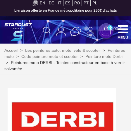
EN
DE
IT
ES
RO
PT
PL
Livraison offerte en France métropolitaine pour 250€ d'achats
0
0,00 €
MENU
Accueil
>
Les peintures auto, moto, vélo & scooter
>
Peintures
moto
>
Code peinture moto et scooter
>
Peinture moto Derbi
>
Peintures moto DERBI - Teintes constructeur en base à vernir
solvantée
Inscription à la newsletter : 5€ de réduction
Livraison sous 24 h en France Métropolitaine