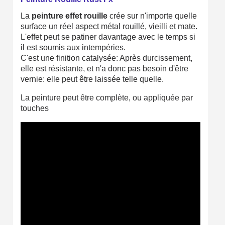
Gagnez des points de fidélité à chaque commande
La
peinture effet rouille
crée sur n'importe quelle
surface un réel aspect métal rouillé, vieilli et mate.
Livraison sous 24 h en France Métropolitaine
L'effet peut se patiner davantage avec le temps si
il est soumis aux intempéries.
Retour produits sous 14 jours
C'est une finition catalysée: Après durcissement,
Réduction de 5€ sur la première commande
elle est résistante, et n'a donc pas besoin d'être
vernie: elle peut être laissée telle quelle.
10€ de bon d'achat pour chaque parrainage
La peinture peut être complète, ou appliquée par
Inscription à la newsletter : 5€ de réduction
touches
Livraison sous 24 h en France Métropolitaine
Livraison offerte en France métropolitaine pour 250€ d'achats
Paiement en 4x sans frais dès 30€ d'achats
Votre devis en ligne en moins d'1 minute
Partagez vos créations et obtenez des bons d'achat
Gagnez des points de fidélité à chaque commande