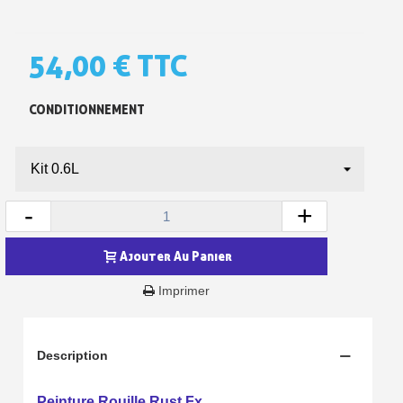
54,00 €
TTC
CONDITIONNEMENT
-
+
Inscription à la newsletter : 5€ de réduction
Ajouter Au Panier
Livraison sous 24 h en France Métropolitaine
Imprimer
Livraison offerte en France métropolitaine pour 250€ d'achats
Paiement en 4x sans frais dès 30€ d'achats
Description
Votre devis en ligne en moins d'1 minute
Partagez vos créations et obtenez des bons d'achat
Peinture Rouille Rust Fx