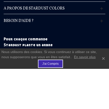
A PROPOS DE STARDUST COLORS
BESOIN D'AIDE ?
Pour chaque commande
Stardust plante un arbre
Nous utilisons des cookies. Si vous continuez à utiliser ce site,
nous supposerons que vous en êtes satisfait..
En savoir plus
×
€
J'ai Compris
(commande à partir de 50 €)
FIDELITE