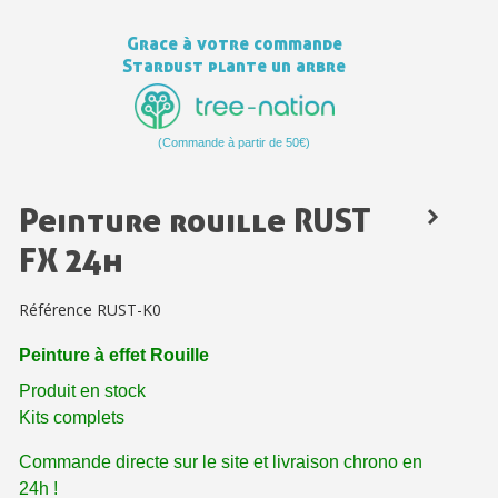
Votre devis en ligne en moins d'1 minute
Grace à votre commande
Stardust plante un arbre
Partagez vos créations et obtenez des bons d'achat
Gagnez des points de fidélité à chaque commande
Livraison sous 24 h en France Métropolitaine
(Commande à partir de 50€)
Retour produits sous 14 jours
Peinture rouille RUST
Réduction de 5€ sur la première commande
FX 24h
10€ de bon d'achat pour chaque parrainage
Inscription à la newsletter : 5€ de réduction
Référence
RUST-K0
Peinture à effet Rouille
Produit en stock
Kits complets
Commande directe sur le site et livraison chrono en
24h !