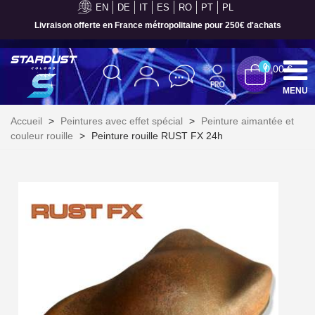
EN
DE
IT
ES
RO
PT
PL
Paiement en 4x sans frais dès 30€ d'achats
0
0,00 €
MENU
Accueil
>
Peintures avec effet spécial
>
Peinture aimantée et
couleur rouille
>
Peinture rouille RUST FX 24h
Inscription à la newsletter : 5€ de réduction
Livraison sous 24 h en France Métropolitaine