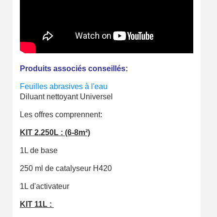
Livraison sous 24 h en France Métropolitaine
Retour produits sous 14 jours
Réduction de 5€ sur la première commande
10€ de bon d'achat pour chaque parrainage
Produits associés conseillés:
Inscription à la newsletter : 5€ de réduction
Feuilles abrasives à l'eau
Diluant nettoyant Universel
Les offres comprennent:
KIT 2.250L : (6-8m²)
1L de base
250 ml de catalyseur H420
1L d'activateur
KIT 11L :