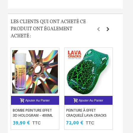
LES CLIENTS QUI ONT ACHETÉ CE
PRODUIT ONT ÉGALEMENT
ACHETÉ :
Ajouter Au Panier
Ajouter Au Panier
BOMBE PEINTURE EFFET
PEINTURE À EFFET
SÉRIE F
3D HOLOGRAM - 400ML
CRAQUELÉ LAVA CRACKS
13 PEI
ACRYLI
39,90 €
72,00 €
6,30 
TTC
TTC
AÉROG