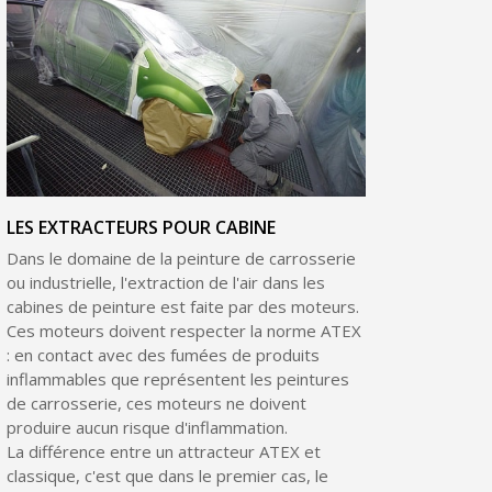
Livraison sous 24 h en France Métropolitaine
Retour produits sous 14 jours
Réduction de 5€ sur la première commande
10€ de bon d'achat pour chaque parrainage
Inscription à la newsletter : 5€ de réduction
LES EXTRACTEURS POUR CABINE
Dans le domaine de la peinture de carrosserie
ou industrielle, l'extraction de l'air dans les
cabines de peinture est faite par des moteurs.
Ces moteurs doivent respecter la norme ATEX
: en contact avec des fumées de produits
inflammables que représentent les peintures
de carrosserie, ces moteurs ne doivent
produire aucun risque d'inflammation.
La différence entre un attracteur ATEX et
classique, c'est que dans le premier cas, le