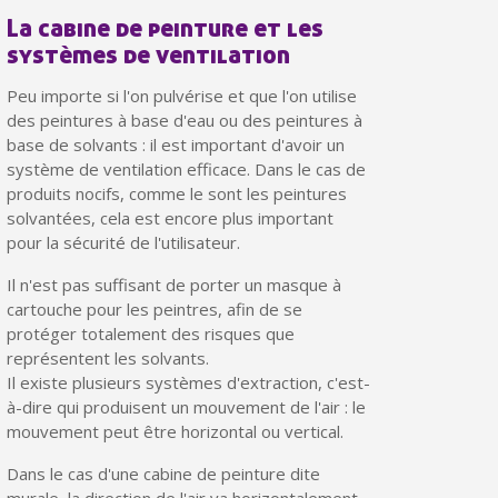
La cabine de peinture et les
systèmes de ventilation
Peu importe si l'on pulvérise et que l'on utilise
des peintures à base d'eau ou des peintures à
base de solvants : il est important d'avoir un
système de ventilation efficace. Dans le cas de
produits nocifs, comme le sont les peintures
solvantées, cela est encore plus important
pour la sécurité de l'utilisateur.
Il n'est pas suffisant de porter un masque à
cartouche pour les peintres, afin de se
Inscription à la newsletter : 5€ de réduction
protéger totalement des risques que
Livraison sous 24 h en France Métropolitaine
représentent les solvants.
Il existe plusieurs systèmes d'extraction, c'est-
Livraison offerte en France métropolitaine pour 250€ d'achats
à-dire qui produisent un mouvement de l'air : le
Paiement en 4x sans frais dès 30€ d'achats
mouvement peut être horizontal ou vertical.
Votre devis en ligne en moins d'1 minute
Dans le cas d'une cabine de peinture dite
murale, la direction de l'air va horizontalement