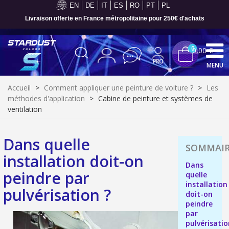
EN
DE
IT
ES
RO
PT
PL
Livraison offerte en France métropolitaine pour 250€ d'achats
0
0,00 €
MENU
Accueil
>
Comment appliquer une peinture de voiture ?
>
Les
méthodes d'application
>
Cabine de peinture et systèmes de
ventilation
Dans quelle
installation doit-on
Dans
peindre par
quelle
installation
pulvérisation ?
doit-on
peindre
Inscription à la newsletter : 5€ de réduction
par
Livraison sous 24 h en France Métropolitaine
pulvérisati