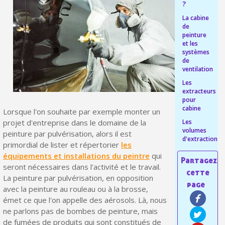
?
Livraison offerte en France métropolitaine pour 250€ d'achats
La cabine
de
Paiement en 4x sans frais dès 30€ d'achats
peinture
et les
Votre devis en ligne en moins d'1 minute
systèmes
de
Partagez vos créations et obtenez des bons d'achat
ventilation
Les
Gagnez des points de fidélité à chaque commande
extracteurs
pour
Livraison sous 24 h en France Métropolitaine
cabine
Lorsque l'on souhaite par exemple monter un
Retour produits sous 14 jours
Les
projet d'entreprise dans le domaine de la
volumes
peinture par pulvérisation, alors il est
Réduction de 5€ sur la première commande
d'extraction
primordial de lister et répertorier
les
équipements et installations du peintre
qui
10€ de bon d'achat pour chaque parrainage
seront nécessaires dans l'activité et le travail.
Inscription à la newsletter : 5€ de réduction
La peinture par pulvérisation, en opposition
avec la peinture au rouleau ou à la brosse,
Livraison sous 24 h en France Métropolitaine
émet ce que l'on appelle des aérosols. Là, nous
Livraison offerte en France métropolitaine pour 250€ d'achats
ne parlons pas de bombes de peinture, mais
de fumées de produits qui sont constitués de