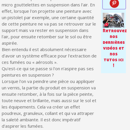
Paiement en 4x sans frais dès 30€ d'achats
micro gouttelettes en suspension dans l'air. En
effet, lorsque l'on projette une peinture avec
Votre devis en ligne en moins d'1 minute
un pistolet par exemple, une certaine quantité
Partagez vos créations et obtenez des bons d'achat
de cette peinture ne va pas se retrouver sur le
support mais va rester en suspension dans
Retrouvez
Gagnez des points de fidélité à chaque commande
nos
l'air, pour ensuite retomber sur le sol ou être
dernières
aspirée.
Livraison sous 24 h en France Métropolitaine
vidéos et
Bien entendu il est absolument nécessaire
nos
Retour produits sous 14 jours
d'avoir un système efficace pour l'extraction de
tutos ici
ces fumées ou « aérosols ».
Réduction de 5€ sur la première commande
!
Qu'est-ce qui se passe si l'on n’aspire pas ses
peintures en suspension ?
10€ de bon d'achat pour chaque parrainage
Lorsque l'on va peindre une pièce ou appliquer
Inscription à la newsletter : 5€ de réduction
un vernis, la partie du produit en suspension va
ensuite retomber, à la fois sur la pièce peinte,
toute neuve et brillante, mais aussi sur le sol et
les équipements. Cela va créer un effet
poudreux, granuleux, collant et qui va attraper
la saleté ambiante. Il est donc impératif
d'aspirer les fumées.