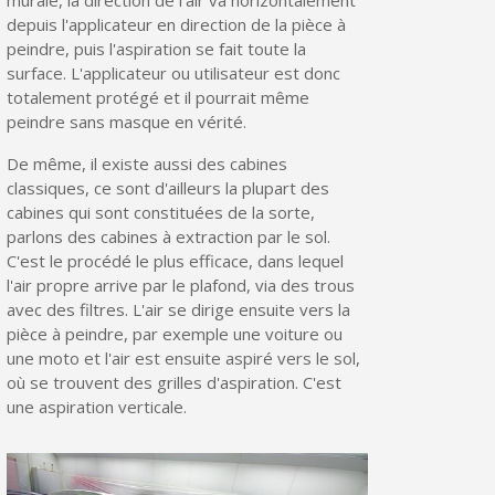
Partagez vos créations et obtenez des bons d'achat
depuis l'applicateur en direction de la pièce à
peindre, puis l'aspiration se fait toute la
Gagnez des points de fidélité à chaque commande
surface. L'applicateur ou utilisateur est donc
Livraison sous 24 h en France Métropolitaine
totalement protégé et il pourrait même
peindre sans masque en vérité.
Retour produits sous 14 jours
De même, il existe aussi des cabines
Réduction de 5€ sur la première commande
classiques, ce sont d'ailleurs la plupart des
10€ de bon d'achat pour chaque parrainage
cabines qui sont constituées de la sorte,
parlons des cabines à extraction par le sol.
Inscription à la newsletter : 5€ de réduction
C'est le procédé le plus efficace, dans lequel
l'air propre arrive par le plafond, via des trous
Livraison sous 24 h en France Métropolitaine
avec des filtres. L'air se dirige ensuite vers la
Livraison offerte en France métropolitaine pour 250€ d'achats
pièce à peindre, par exemple une voiture ou
une moto et l'air est ensuite aspiré vers le sol,
Paiement en 4x sans frais dès 30€ d'achats
où se trouvent des grilles d'aspiration. C'est
une aspiration verticale.
Votre devis en ligne en moins d'1 minute
Partagez vos créations et obtenez des bons d'achat
Gagnez des points de fidélité à chaque commande