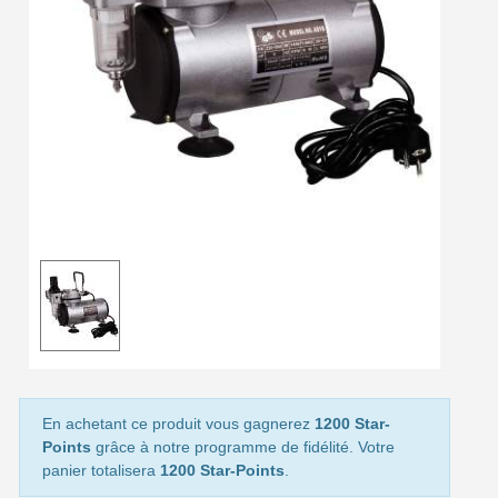
Livraison offerte en France métropolitaine pour 250€ d'achats
Paiement en 4x sans frais dès 30€ d'achats
Votre devis en ligne en moins d'1 minute
Partagez vos créations et obtenez des bons d'achat
Gagnez des points de fidélité à chaque commande
Livraison sous 24 h en France Métropolitaine
Retour produits sous 14 jours
Réduction de 5€ sur la première commande
10€ de bon d'achat pour chaque parrainage
Inscription à la newsletter : 5€ de réduction
Livraison sous 24 h en France Métropolitaine
En achetant ce produit vous gagnerez
1200 Star-
Points
grâce à notre programme de fidélité. Votre
Livraison offerte en France métropolitaine pour 250€ d'achats
panier totalisera
1200 Star-Points
.