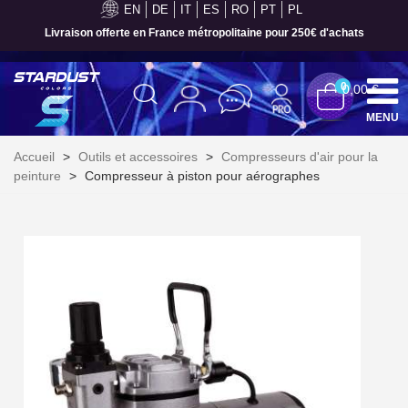
EN
DE
IT
ES
RO
PT
PL
Livraison offerte en France métropolitaine pour 250€ d'achats
0
0,00 €
MENU
Accueil
>
Outils et accessoires
>
Compresseurs d'air pour la
peinture
>
Compresseur à piston pour aérographes
Inscription à la newsletter : 5€ de réduction
Livraison sous 24 h en France Métropolitaine