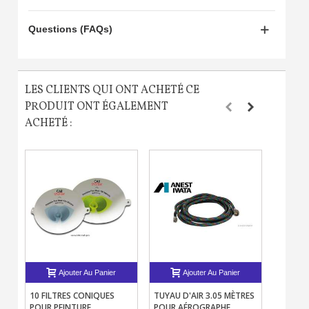
Questions (FAQs)
LES CLIENTS QUI ONT ACHETÉ CE
PRODUIT ONT ÉGALEMENT
ACHETÉ :
Ajouter Au Panier
Ajouter Au Panier
10 FILTRES CONIQUES
TUYAU D'AIR 3.05 MÈTRES
COMBIN
POUR PEINTURE
POUR AÉROGRAPHE
PEINTUR