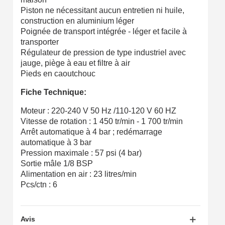
Piston ne nécessitant aucun entretien ni huile,
Livraison sous 24 h en France Métropolitaine
construction en aluminium léger
Poignée de transport intégrée - léger et facile à
Retour produits sous 14 jours
transporter
Réduction de 5€ sur la première commande
Régulateur de pression de type industriel avec
jauge, piège à eau et filtre à air
10€ de bon d'achat pour chaque parrainage
Pieds en caoutchouc
Inscription à la newsletter : 5€ de réduction
Fiche Technique:
Moteur : 220-240 V 50 Hz /110-120 V 60 HZ
Vitesse de rotation : 1 450 tr/min - 1 700 tr/min
Arrêt automatique à 4 bar ; redémarrage
automatique à 3 bar
Pression maximale : 57 psi (4 bar)
Sortie mâle 1/8 BSP
Alimentation en air : 23 litres/min
Pcs/ctn : 6
Avis