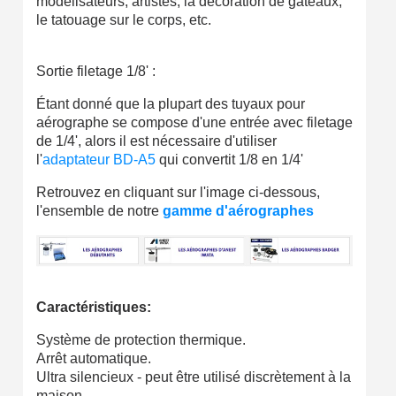
modélisateurs, artistes, la décoration de gâteaux,
Partagez vos créations et obtenez des bons d'achat
le tatouage sur le corps, etc.
Gagnez des points de fidélité à chaque commande
Sortie filetage 1/8' :
Livraison sous 24 h en France Métropolitaine
Étant donné que la plupart des tuyaux pour
Retour produits sous 14 jours
aérographe se compose d'une entrée avec filetage
Réduction de 5€ sur la première commande
de 1/4', alors il est nécessaire d'utiliser
l'
adaptateur BD-A5
qui convertit 1/8 en 1/4'
10€ de bon d'achat pour chaque parrainage
Retrouvez en cliquant sur l'image ci-dessous,
Inscription à la newsletter : 5€ de réduction
l'ensemble de notre
gamme d'aérographes
Livraison sous 24 h en France Métropolitaine
Livraison offerte en France métropolitaine pour 250€ d'achats
Paiement en 4x sans frais dès 30€ d'achats
Caractéristiques:
Votre devis en ligne en moins d'1 minute
Système de protection thermique.
Partagez vos créations et obtenez des bons d'achat
Arrêt automatique.
Ultra silencieux - peut être utilisé discrètement à la
Gagnez des points de fidélité à chaque commande
maison