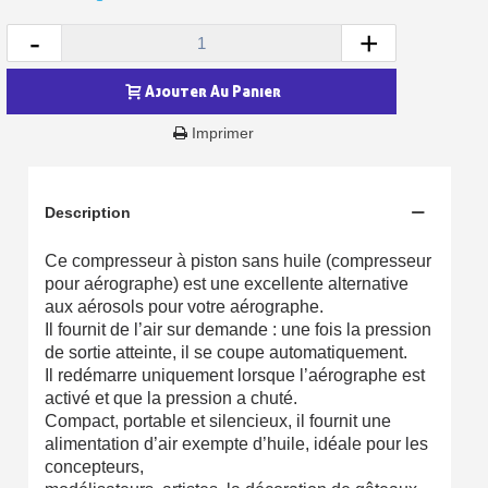
-
+
Ajouter Au Panier
Imprimer
Description
Ce compresseur à piston sans huile (compresseur
pour aérographe) est une excellente alternative
Inscription à la newsletter : 5€ de réduction
aux aérosols pour votre aérographe.
Il fournit de l’air sur demande : une fois la pression
Livraison sous 24 h en France Métropolitaine
de sortie atteinte, il se coupe automatiquement.
Il redémarre uniquement lorsque l’aérographe est
Livraison offerte en France métropolitaine pour 250€ d'achats
activé et que la pression a chuté.
Paiement en 4x sans frais dès 30€ d'achats
Compact, portable et silencieux, il fournit une
alimentation d’air exempte d’huile, idéale pour les
Votre devis en ligne en moins d'1 minute
concepteurs,