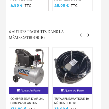
IWATA
5/6, P
4,80 €
48,00 €
15,00
TTC
TTC
STATIQ
6 AUTRES PRODUITS DANS LA
MÊME CATÉGORIE :
Ajouter Au Panier
Ajouter Au Panier
COMPRESSEUR D'AIR 24L
TUYAU PNEUMATIQUE 10
TUYAU 
FERM POUR OUTILS
MÈTRES HFH-10
AÉROGR
PNEUMATIQUES
1.8M
175,00 €
36,00 €
42,00
TTC
TTC