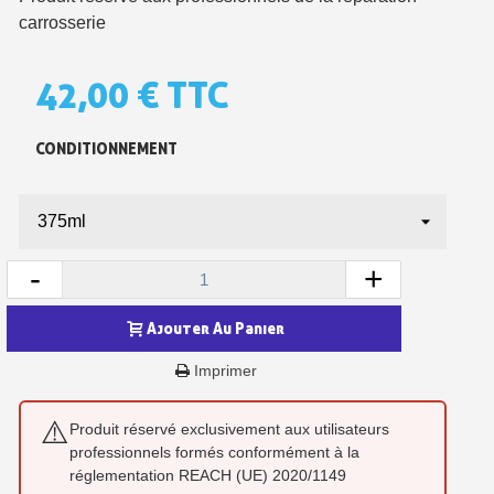
carrosserie
42,00 €
TTC
CONDITIONNEMENT
-
+
Inscription à la newsletter : 5€ de réduction
Ajouter Au Panier
Livraison sous 24 h en France Métropolitaine
Imprimer
Livraison offerte en France métropolitaine pour 250€ d'achats
Paiement en 4x sans frais dès 30€ d'achats
⚠️
Produit réservé exclusivement aux utilisateurs
professionnels formés conformément à la
Votre devis en ligne en moins d'1 minute
réglementation REACH (UE) 2020/1149