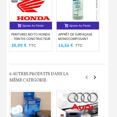
Ajouter Au Panier
Ajouter Au Panier
PEINTURES MOTO HONDA
APPRÊT DE SURFAÇAGE
PEINTUR
- TEINTES CONSTRUCTEUR
MONOCOMPOSANT
POUR A
EN BASE À VERNIR
RAPIDE GRIS
30,00 €
14,54 €
15,00
TTC
TTC
SOLVANTÉE
6 AUTRES PRODUITS DANS LA
MÊME CATÉGORIE :