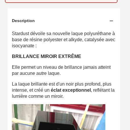
Partagez vos créations et obtenez des bons d'achat
Gagnez des points de fidélité à chaque commande
Description
Livraison sous 24 h en France Métropolitaine
Stardust dévoile sa nouvelle laque polyuréthane à
Retour produits sous 14 jours
base de résine polyester et alkyde, catalysée avec
Réduction de 5€ sur la première commande
isocyanate :
10€ de bon d'achat pour chaque parrainage
BRILLANCE MIROIR EXTRÊME
Inscription à la newsletter : 5€ de réduction
Elle permet un niveau de brillance jamais atteint
par aucune autre laque.
Livraison sous 24 h en France Métropolitaine
La laque brillante est d'un noir plus profond, plus
Livraison offerte en France métropolitaine pour 250€ d'achats
intense, et créé un
éclat exceptionnel
, reflétant la
lumière comme un miroir.
Paiement en 4x sans frais dès 30€ d'achats
Votre devis en ligne en moins d'1 minute
Partagez vos créations et obtenez des bons d'achat
Gagnez des points de fidélité à chaque commande