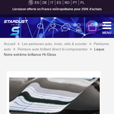
EN
DE
IT
ES
RO
PT
PL
Paiement en 4x sans frais dès 30€ d'achats
0
0,00 €
MENU
Accueil
>
Les peintures auto, moto, vélo & scooter
>
Peintures
auto
>
Peinture auto brillant direct bi-composantes
>
Laque
Noire extrême brillance Hi-Gloss
Inscription à la newsletter : 5€ de réduction
Livraison sous 24 h en France Métropolitaine