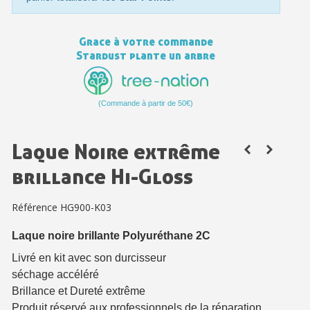
Paiement en 4x sans frais dès 30€ d'achats
Votre devis en ligne en moins d'1 minute
Grace à votre commande
Partagez vos créations et obtenez des bons d'achat
Stardust plante un arbre
Gagnez des points de fidélité à chaque commande
Livraison sous 24 h en France Métropolitaine
(Commande à partir de 50€)
Retour produits sous 14 jours
Laque Noire extrême
Réduction de 5€ sur la première commande
brillance Hi-Gloss
10€ de bon d'achat pour chaque parrainage
Inscription à la newsletter : 5€ de réduction
Référence
HG900-K03
Laque noire brillante Polyuréthane 2C
Livré en kit avec son durcisseur
séchage accéléré
Brillance et Dureté extrême
Produit réservé aux professionnels de la réparation