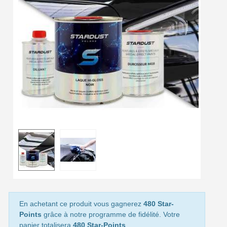
Livraison offerte en France métropolitaine pour 250€ d'achats
Paiement en 4x sans frais dès 30€ d'achats
Votre devis en ligne en moins d'1 minute
Partagez vos créations et obtenez des bons d'achat
Gagnez des points de fidélité à chaque commande
Livraison sous 24 h en France Métropolitaine
Retour produits sous 14 jours
Réduction de 5€ sur la première commande
10€ de bon d'achat pour chaque parrainage
Inscription à la newsletter : 5€ de réduction
Livraison sous 24 h en France Métropolitaine
En achetant ce produit vous gagnerez
480 Star-
Livraison offerte en France métropolitaine pour 250€ d'achats
Points
grâce à notre programme de fidélité. Votre
panier totalisera
480 Star-Points
.