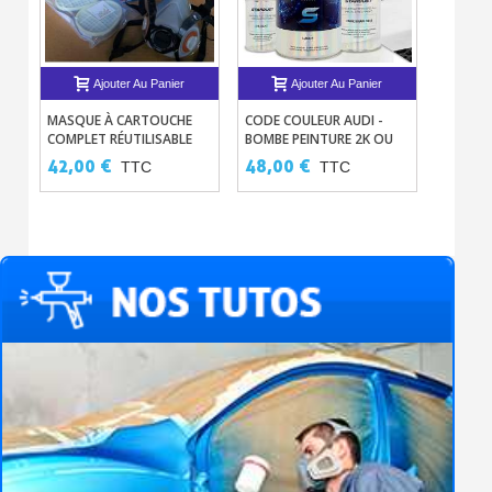
Ajouter Au Panier
Ajouter Au Panier
MASQUE À CARTOUCHE
CODE COULEUR AUDI -
LAQUE 
COMPLET RÉUTILISABLE
BOMBE PEINTURE 2K OU
CARROS
EN POT AVEC DURCISSEUR
TEINTE
42,00 €
48,00 €
48,00
TTC
TTC