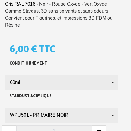
Gris RAL 7016 -
Noir -
Rouge Oxyde -
Vert Oxyde
Gamme Stardust 3D sans solvants et sans odeurs
Convient pour
Figurines, et impressions 3D FDM ou
Résine
6,00 €
TTC
CONDITIONNEMENT
Inscription à la newsletter : 5€ de réduction
Livraison sous 24 h en France Métropolitaine
STARDUST ACRYLIQUE
Livraison offerte en France métropolitaine pour 250€ d'achats
Paiement en 4x sans frais dès 30€ d'achats
Votre devis en ligne en moins d'1 minute
-
+