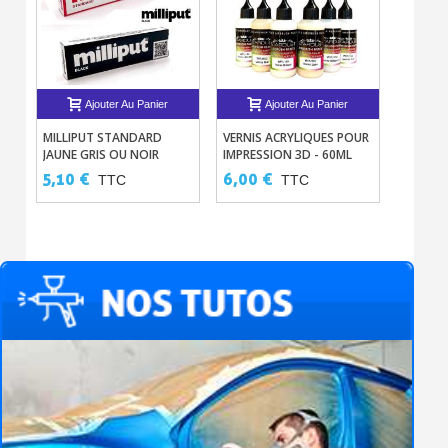
Ajouter Au Panier
Ajouter Au Panier
MILLIPUT STANDARD
VERNIS ACRYLIQUES POUR
PEINTU
JAUNE GRIS OU NOIR
IMPRESSION 3D - 60ML
ACRYLI
AÉROGR
5,10 €
6,00 €
9,50 
TTC
TTC
COULEU