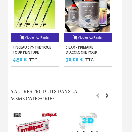
Ajouter Au Panier
Ajouter Au Panier
PINCEAU SYNTHÉTIQUE
SILAX - PRIMAIRE
POT DE
POUR PEINTURE
D'ACCROCHE POUR
NETTO
MODÉLISME ET
CHROME ET MÉTAUX
AÉROG
4,50 €
30,00 €
12,00
TTC
TTC
IMPRESSION 3D GAMME
DIFFICILES P760
GREEN SERIES
6 AUTRES PRODUITS DANS LA
MÊME CATÉGORIE :