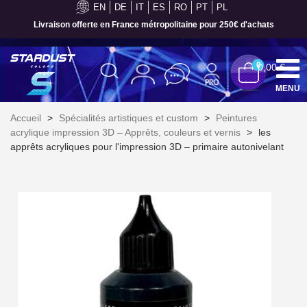
EN
DE
IT
ES
RO
PT
PL
Paiement en 4x sans frais dès 30€ d'achats
0
0,00 €
MENU
Accueil
>
Spécialités artistiques et custom
>
Peintures
acrylique impression 3D – Apprêts, couleurs et vernis
>
les
apprêts acryliques pour l'impression 3D – primaire autonivelant
Inscription à la newsletter : 5€ de réduction
Livraison sous 24 h en France Métropolitaine