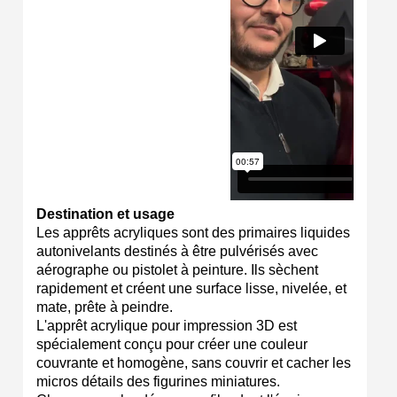
Livraison sous 24 h en France Métropolitaine
Retour produits sous 14 jours
Réduction de 5€ sur la première commande
10€ de bon d'achat pour chaque parrainage
Inscription à la newsletter : 5€ de réduction
Destination et usage
Les apprêts acryliques sont des primaires liquides
autonivelants destinés à être pulvérisés avec
aérographe ou pistolet à peinture. Ils sèchent
rapidement et créent une surface lisse, nivelée, et
mate, prête à peindre.
L'apprêt acrylique pour impression 3D est
spécialement conçu pour créer une couleur
couvrante et homogène, sans couvrir et cacher les
micros détails des figurines miniatures.