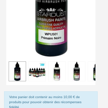
Livraison offerte en France métropolitaine pour 250€ d'achats
Paiement en 4x sans frais dès 30€ d'achats
Votre devis en ligne en moins d'1 minute
Partagez vos créations et obtenez des bons d'achat
Gagnez des points de fidélité à chaque commande
Livraison sous 24 h en France Métropolitaine
Retour produits sous 14 jours
Réduction de 5€ sur la première commande
10€ de bon d'achat pour chaque parrainage
Inscription à la newsletter : 5€ de réduction
Livraison sous 24 h en France Métropolitaine
Votre panier doit contenir au moins 10,00 € de
Livraison offerte en France métropolitaine pour 250€ d'achats
produits pour pouvoir obtenir des récompenses
fidélité.