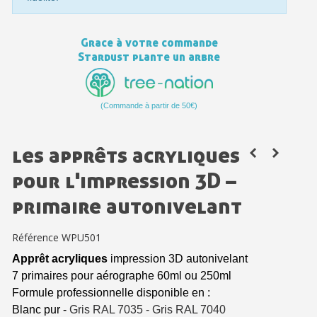
Paiement en 4x sans frais dès 30€ d'achats
Votre devis en ligne en moins d'1 minute
Grace à votre commande
Partagez vos créations et obtenez des bons d'achat
Stardust plante un arbre
Gagnez des points de fidélité à chaque commande
Livraison sous 24 h en France Métropolitaine
(Commande à partir de 50€)
Retour produits sous 14 jours
les apprêts acryliques
Réduction de 5€ sur la première commande
pour l'impression 3D –
10€ de bon d'achat pour chaque parrainage
primaire autonivelant
Inscription à la newsletter : 5€ de réduction
Référence
WPU501
Apprêt acryliques
impression 3D autonivelant
7 primaires pour aérographe 60ml ou 250ml
Formule professionnelle disponible en :
Blanc pur -
Gris RAL 7035 -
Gris RAL 7040