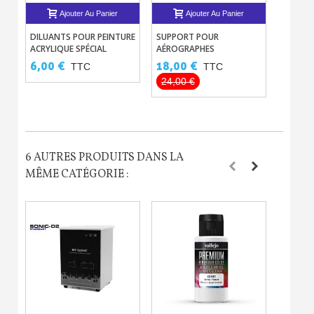
Ajouter Au Panier
Ajouter Au Panier
Livraison sous 24 h en France Métropolitaine
DILUANTS POUR PEINTURE
SUPPORT POUR
BLOC FL
Retour produits sous 14 jours
ACRYLIQUE SPÉCIAL
AÉROGRAPHES
POUR P
AÉROGRAPHE
PRÉCIS
6,00 €
18,00 €
3,60 
TTC
TTC
Réduction de 5€ sur la première commande
24,00 €
10€ de bon d'achat pour chaque parrainage
Inscription à la newsletter : 5€ de réduction
6 AUTRES PRODUITS DANS LA
MÊME CATÉGORIE :