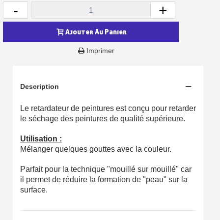
-
+
Ajouter Au Panier
Imprimer
Description
Le retardateur de peintures est conçu pour retarder
le séchage des peintures de qualité supérieure.
Inscription à la newsletter : 5€ de réduction
Utilisation :
Mélanger quelques gouttes avec la couleur.
Livraison sous 24 h en France Métropolitaine
Parfait pour la technique "mouillé sur mouillé" car
Livraison offerte en France métropolitaine pour 250€ d'achats
il permet de réduire la formation de "peau" sur la
Paiement en 4x sans frais dès 30€ d'achats
surface.
Votre devis en ligne en moins d'1 minute