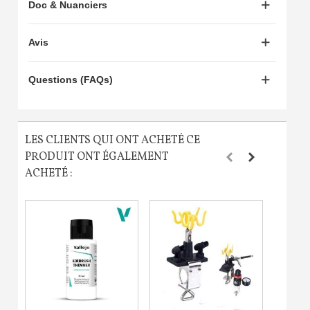
Doc & Nuanciers
Partagez vos créations et obtenez des bons d'achat
Gagnez des points de fidélité à chaque commande
Avis
Livraison sous 24 h en France Métropolitaine
Questions (FAQs)
Retour produits sous 14 jours
Réduction de 5€ sur la première commande
10€ de bon d'achat pour chaque parrainage
LES CLIENTS QUI ONT ACHETÉ CE
PRODUIT ONT ÉGALEMENT
Inscription à la newsletter : 5€ de réduction
ACHETÉ :
Livraison sous 24 h en France Métropolitaine
Livraison offerte en France métropolitaine pour 250€ d'achats
Paiement en 4x sans frais dès 30€ d'achats
Votre devis en ligne en moins d'1 minute
Partagez vos créations et obtenez des bons d'achat
Gagnez des points de fidélité à chaque commande