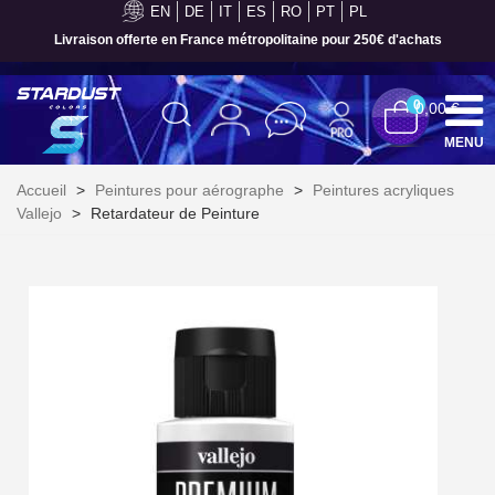
EN
DE
IT
ES
RO
PT
PL
Livraison offerte en France métropolitaine pour 250€ d'achats
0
0,00 €
MENU
Accueil
>
Peintures pour aérographe
>
Peintures acryliques
Vallejo
>
Retardateur de Peinture
Inscription à la newsletter : 5€ de réduction
Livraison sous 24 h en France Métropolitaine