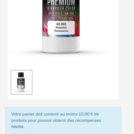
Livraison offerte en France métropolitaine pour 250€ d'achats
Paiement en 4x sans frais dès 30€ d'achats
Votre devis en ligne en moins d'1 minute
Partagez vos créations et obtenez des bons d'achat
Gagnez des points de fidélité à chaque commande
Livraison sous 24 h en France Métropolitaine
Retour produits sous 14 jours
Réduction de 5€ sur la première commande
10€ de bon d'achat pour chaque parrainage
Inscription à la newsletter : 5€ de réduction
Livraison sous 24 h en France Métropolitaine
Votre panier doit contenir au moins 10,00 € de
produits pour pouvoir obtenir des récompenses
Livraison offerte en France métropolitaine pour 250€ d'achats
fidélité.