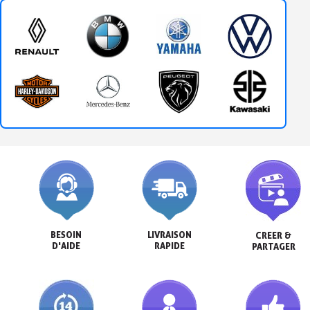
BESOIN

LIVRAISON

CREER &

D'AIDE
RAPIDE
PARTAGER