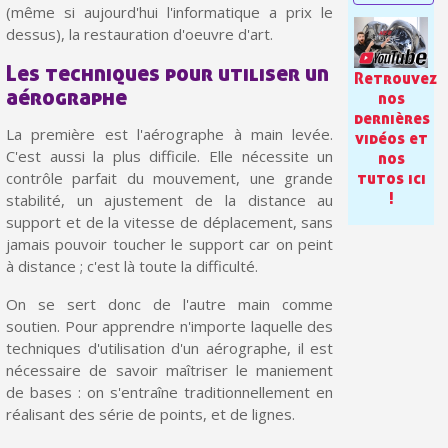
Paiement en 4x sans frais dès 30€ d'achats
(même si aujourd'hui l'informatique a prix le
dessus), la restauration d'oeuvre d'art.
Votre devis en ligne en moins d'1 minute
Les techniques pour utiliser un
Retrouvez
Partagez vos créations et obtenez des bons d'achat
aérographe
nos
Gagnez des points de fidélité à chaque commande
dernières
La première est l'aérographe à main levée.
vidéos et
Livraison sous 24 h en France Métropolitaine
C'est aussi la plus difficile. Elle nécessite un
nos
contrôle parfait du mouvement, une grande
tutos ici
Retour produits sous 14 jours
!
stabilité, un ajustement de la distance au
support et de la vitesse de déplacement, sans
Réduction de 5€ sur la première commande
jamais pouvoir toucher le support car on peint
10€ de bon d'achat pour chaque parrainage
à distance ; c'est là toute la difficulté.
Inscription à la newsletter : 5€ de réduction
On se sert donc de l'autre main comme
soutien. Pour apprendre n'importe laquelle des
techniques d'utilisation d'un aérographe, il est
nécessaire de savoir maîtriser le maniement
de bases : on s'entraîne traditionnellement en
réalisant des série de points, et de lignes.