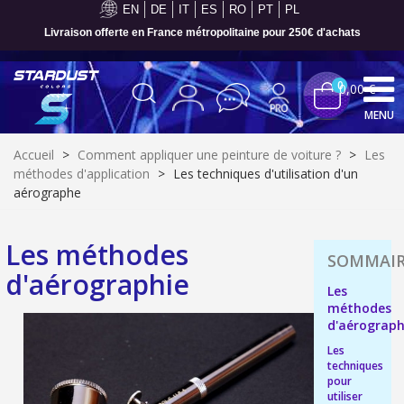
EN
DE
IT
ES
RO
PT
PL
Livraison offerte en France métropolitaine pour 250€ d'achats
0
0,00 €
MENU
Accueil
>
Comment appliquer une peinture de voiture ?
>
Les
méthodes d'application
>
Les techniques d'utilisation d'un
aérographe
Les méthodes
d'aérographie
Les
méthodes
d'aérograph
Les
Inscription à la newsletter : 5€ de réduction
techniques
pour
Livraison sous 24 h en France Métropolitaine
utiliser