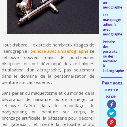
un
Livraison offerte en France métropolitaine pour 250€ d'achats
aérographe
Les
Paiement en 4x sans frais dès 30€ d'achats
masquages
adhésifs
Votre devis en ligne en moins d'1 minute
avec
aérographe
Partagez vos créations et obtenez des bons d'achat
Peindre
Tout d'abord, il existe de nombreux usages de
des
Gagnez des points de fidélité à chaque commande
l'aérographie :
peindre avec un aérographe
se
portraits,
ou des
retrouve souvent dans de nombreuses
Livraison sous 24 h en France Métropolitaine
animaux
disciplines qui ont développé des techniques
à
Retour produits sous 14 jours
d'utilisation d'un aérographe, pas seulement
l'aérographe
dans le domaine de la personnalisation de
Réduction de 5€ sur la première commande
peinture sur carrosserie. :
10€ de bon d'achat pour chaque parrainage
Sans parler du maquettisme et du monde de la
Inscription à la newsletter : 5€ de réduction
décoration de miniature ou de manège, on
retrouve l'aéro dans le maquillage, le
Livraison sous 24 h en France Métropolitaine
bodypainting ou peinture sur corps, le
bronzage artificielle, la pâtisserie pour décorer
Livraison offerte en France métropolitaine pour 250€ d'achats
les gâteaux , et même la retouche photo