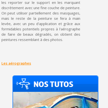
les reporter sur le support en les marquant
Livraison sous 24 h en France Métropolitaine
discrètement avec une fine couche de peinture.
On peut utiliser partiellement des masquages,
Retour produits sous 14 jours
mais le reste de la peinture se fera à main
levée, avec un peu d'application et grâce aux
Réduction de 5€ sur la première commande
formidables potentiels propres à l'aérographe
10€ de bon d'achat pour chaque parrainage
de faire de beaux dégradés, on obtient des
peintures ressemblant à des photos.
Inscription à la newsletter : 5€ de réduction
Les aérographes