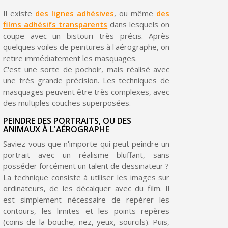
Partagez vos créations et obtenez des bons d'achat
Il existe
des lignes adhésives
, ou même
des
Gagnez des points de fidélité à chaque commande
films adhésifs transparents
dans lesquels on
coupe avec un bistouri très précis. Après
Livraison sous 24 h en France Métropolitaine
quelques voiles de peintures à l'aérographe, on
retire immédiatement les masquages.
Retour produits sous 14 jours
C'est une sorte de pochoir, mais réalisé avec
Réduction de 5€ sur la première commande
une très grande précision. Les techniques de
masquages peuvent être très complexes, avec
10€ de bon d'achat pour chaque parrainage
des multiples couches superposées.
Inscription à la newsletter : 5€ de réduction
PEINDRE DES PORTRAITS, OU DES
ANIMAUX À L'AÉROGRAPHE
Livraison sous 24 h en France Métropolitaine
Saviez-vous que n'importe qui peut peindre un
Livraison offerte en France métropolitaine pour 250€ d'achats
portrait avec un réalisme bluffant, sans
posséder forcément un talent de dessinateur ?
Paiement en 4x sans frais dès 30€ d'achats
La technique consiste à utiliser les images sur
ordinateurs, de les décalquer avec du film. Il
Votre devis en ligne en moins d'1 minute
est simplement nécessaire de repérer les
Partagez vos créations et obtenez des bons d'achat
contours, les limites et les points repères
(coins de la bouche, nez, yeux, sourcils). Puis,
Gagnez des points de fidélité à chaque commande