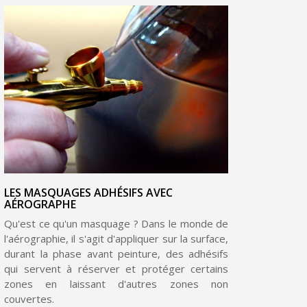
Inscription à la newsletter : 5€ de réduction
LES MASQUAGES ADHÉSIFS AVEC
AÉROGRAPHE
Livraison sous 24 h en France Métropolitaine
Qu'est ce qu'un masquage ? Dans le monde de
l'aérographie, il s'agit d'appliquer sur la surface,
Livraison offerte en France métropolitaine pour 250€ d'achats
durant la phase avant peinture, des adhésifs
Paiement en 4x sans frais dès 30€ d'achats
qui servent à réserver et protéger certains
zones en laissant d'autres zones non
Votre devis en ligne en moins d'1 minute
couvertes.