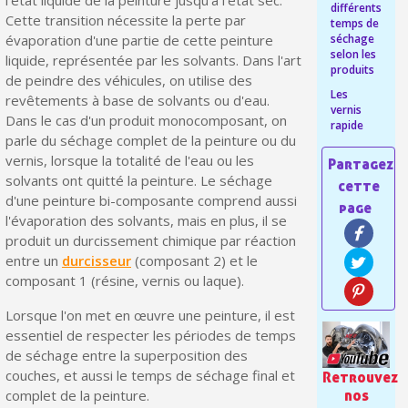
différents
Cette transition nécessite la perte par
temps de
Votre devis en ligne en moins d'1 minute
séchage
évaporation d'une partie de cette peinture
selon les
liquide, représentée par les solvants. Dans l'art
Partagez vos créations et obtenez des bons d'achat
produits
de peindre des véhicules, on utilise des
Les
revêtements à base de solvants ou d'eau.
Gagnez des points de fidélité à chaque commande
vernis
Dans le cas d'un produit monocomposant, on
rapide
Livraison sous 24 h en France Métropolitaine
parle du séchage complet de la peinture ou du
vernis, lorsque la totalité de l'eau ou les
Retour produits sous 14 jours
solvants ont quitté la peinture. Le séchage
Réduction de 5€ sur la première commande
d'une peinture bi-composante comprend aussi
l'évaporation des solvants, mais en plus, il se
10€ de bon d'achat pour chaque parrainage
produit un durcissement chimique par réaction
entre un
durcisseur
(composant 2) et le
Inscription à la newsletter : 5€ de réduction
composant 1 (résine, vernis ou laque).
Lorsque l'on met en œuvre une peinture, il est
essentiel de respecter les périodes de temps
de séchage entre la superposition des
couches, et aussi le temps de séchage final et
Retrouvez
complet de la peinture.
nos