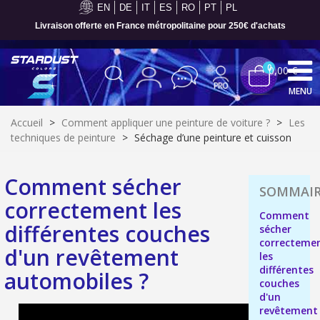
EN
DE
IT
ES
RO
PT
PL
Paiement en 4x sans frais dès 30€ d'achats
0
0,00 €
MENU
Accueil
>
Comment appliquer une peinture de voiture ?
>
Les
techniques de peinture
>
Séchage d’une peinture et cuisson
Comment sécher
correctement les
Comment
différentes couches
sécher
correcteme
d'un revêtement
les
différentes
automobiles ?
Inscription à la newsletter : 5€ de réduction
couches
d'un
Livraison sous 24 h en France Métropolitaine
revêtement