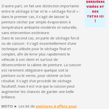
dernières
D'autre part, on fait une distinction importante
vidéos et
entre le séchage à l'air et le « séchage forcé » :
nos
tutos ici
dans le premier cas, il s'agit de laisser la
!
peinture sécher par simple évaporation à
température ambiante modérée et naturelle,
sans intervention extérieure.
Dans le second cas, on parle de séchage forcé
ou de cuisson : il s'agit essentiellement d'une
technique utilisée pour le séchage final et
complet, afin de livrer plus rapidement le
véhicule à son client et surtout de
désencombrer la cabine de peinture. La cuisson
Inscription à la newsletter : 5€ de réduction
est rarement obligatoire quelque soit la
Livraison sous 24 h en France Métropolitaine
peinture ou le vernis, pour obtenir un bon
résultat. Il s'agit d'un procédé de séchage
Livraison offerte en France métropolitaine pour 250€ d'achats
facultatif, mais il est vrai que la cuisson peut
augmenter les chances de garder une belle
Paiement en 4x sans frais dès 30€ d'achats
brillance.
Votre devis en ligne en moins d'1 minute
MOTO
► Les kit de
peintures à effets pour