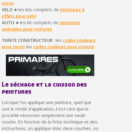
Partagez vos créations et obtenez des bons d'achat
moto
VELO
►les kits complets de
peintures à
Gagnez des points de fidélité à chaque commande
effets pour vélo
AUTO
►les kit complets de
peintures
Livraison sous 24 h en France Métropolitaine
spéciales pour voitures
Retour produits sous 14 jours
TEINTE CONSTRUCTEUR
: les
codes couleurs
Réduction de 5€ sur la première commande
pour moto
les
codes couleurs pour voiture
10€ de bon d'achat pour chaque parrainage
Inscription à la newsletter : 5€ de réduction
Livraison sous 24 h en France Métropolitaine
Le séchage et la cuisson des
Livraison offerte en France métropolitaine pour 250€ d'achats
peintures
Paiement en 4x sans frais dès 30€ d'achats
Lorsque l'on applique une peinture, quel que
Votre devis en ligne en moins d'1 minute
soit le mode d'application, il est rare que le
procédé nécessite simplement une seule
Partagez vos créations et obtenez des bons d'achat
couche. En fonction de la fiche technique et des
instructions, on applique donc deux couches, ou
Gagnez des points de fidélité à chaque commande