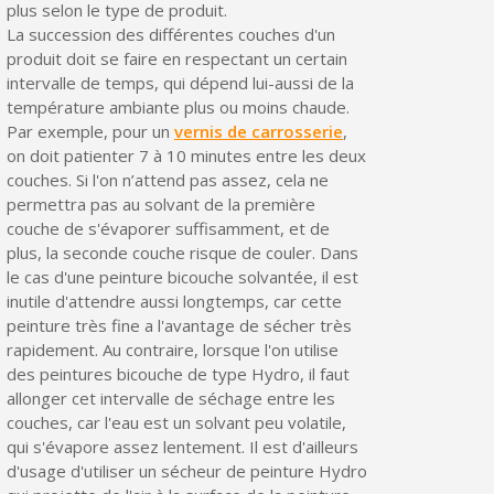
plus selon le type de produit.
Livraison sous 24 h en France Métropolitaine
La succession des différentes couches d'un
produit doit se faire en respectant un certain
Retour produits sous 14 jours
intervalle de temps, qui dépend lui-aussi de la
température ambiante plus ou moins chaude.
Réduction de 5€ sur la première commande
Par exemple, pour un
vernis de carrosserie
,
10€ de bon d'achat pour chaque parrainage
on doit patienter 7 à 10 minutes entre les deux
couches. Si l'on n’attend pas assez, cela ne
Inscription à la newsletter : 5€ de réduction
permettra pas au solvant de la première
couche de s'évaporer suffisamment, et de
plus, la seconde couche risque de couler. Dans
le cas d'une peinture bicouche solvantée, il est
inutile d'attendre aussi longtemps, car cette
peinture très fine a l'avantage de sécher très
rapidement. Au contraire, lorsque l'on utilise
des peintures bicouche de type Hydro, il faut
allonger cet intervalle de séchage entre les
couches, car l'eau est un solvant peu volatile,
qui s'évapore assez lentement. Il est d'ailleurs
d'usage d'utiliser un sécheur de peinture Hydro