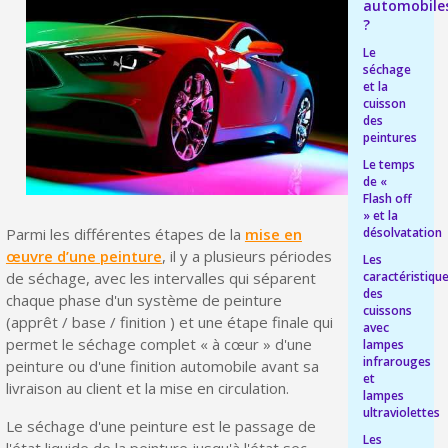
automobile
Livraison offerte en France métropolitaine pour 250€ d'achats
?
Le
Paiement en 4x sans frais dès 30€ d'achats
séchage
et la
Votre devis en ligne en moins d'1 minute
cuisson
des
Partagez vos créations et obtenez des bons d'achat
peintures
Gagnez des points de fidélité à chaque commande
Le temps
de «
Livraison sous 24 h en France Métropolitaine
Flash off
» et la
désolvatation
Parmi les différentes étapes de la
mise en
Retour produits sous 14 jours
œuvre d’une peinture
, il y a plusieurs périodes
Les
Réduction de 5€ sur la première commande
caractéristiqu
de séchage, avec les intervalles qui séparent
des
chaque phase d'un système de peinture
10€ de bon d'achat pour chaque parrainage
cuissons
(apprêt / base / finition ) et une étape finale qui
avec
Inscription à la newsletter : 5€ de réduction
permet le séchage complet « à cœur » d'une
lampes
infrarouges
peinture ou d'une finition automobile avant sa
Livraison sous 24 h en France Métropolitaine
et
livraison au client et la mise en circulation.
lampes
ultraviolettes
Livraison offerte en France métropolitaine pour 250€ d'achats
Le séchage d'une peinture est le passage de
Les
l'état liquide de la peinture jusqu'à l'état sec.
Paiement en 4x sans frais dès 30€ d'achats