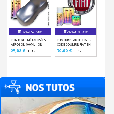
Ajouter Au Panier
Ajouter Au Panier
PEINTURES MÉTALLISÉES
PEINTURES AUTO FIAT -
PEINTU
AÉROSOL 400ML - OR
CODE COULEUR FIAT EN
AÉROG
DORÉ-BRONZE-CUIVRE-
BASE À VERNIR
SOLVAN
25,08 €
30,00 €
13,50
TTC
TTC
ALUMINIUM
SOLVANTÉE
125ML
15,00