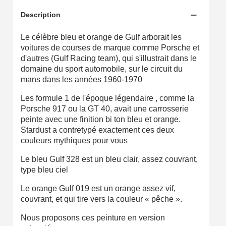
Partagez vos créations et obtenez des bons d'achat
Description
Gagnez des points de fidélité à chaque commande
Le célèbre bleu et orange de Gulf arborait les
Livraison sous 24 h en France Métropolitaine
voitures de courses de marque comme Porsche et
d'autres (Gulf Racing team), qui s'illustrait dans le
Retour produits sous 14 jours
domaine du sport automobile, sur le circuit du
Réduction de 5€ sur la première commande
mans dans les années 1960-1970
10€ de bon d'achat pour chaque parrainage
Les formule 1 de l'époque légendaire , comme la
Porsche 917 ou la GT 40, avait une carrosserie
Inscription à la newsletter : 5€ de réduction
peinte avec une finition bi ton bleu et orange.
Stardust a contretypé exactement ces deux
Livraison sous 24 h en France Métropolitaine
couleurs mythiques pour vous
Livraison offerte en France métropolitaine pour 250€ d'achats
Le bleu Gulf 328 est un bleu clair, assez couvrant,
Paiement en 4x sans frais dès 30€ d'achats
type bleu ciel
Votre devis en ligne en moins d'1 minute
Le orange Gulf 019 est un orange assez vif,
couvrant, et qui tire vers la couleur « pêche ».
Partagez vos créations et obtenez des bons d'achat
Nous proposons ces peinture en version
Gagnez des points de fidélité à chaque commande