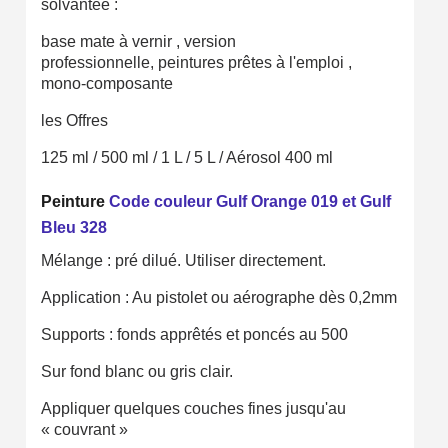
solvantée :
Livraison sous 24 h en France Métropolitaine
base mate à vernir , version
professionnelle, peintures prêtes à l'emploi ,
Retour produits sous 14 jours
mono-composante
Réduction de 5€ sur la première commande
les Offres
10€ de bon d'achat pour chaque parrainage
125 ml / 500 ml / 1 L / 5 L / Aérosol 400 ml
Inscription à la newsletter : 5€ de réduction
Peinture
Code couleur Gulf Orange 019 et Gulf
Bleu 328
Mélange : pré dilué. Utiliser directement.
Application : Au pistolet ou aérographe dès 0,2mm
Supports : fonds apprêtés et poncés au 500
Sur fond blanc ou gris clair.
Appliquer quelques couches fines jusqu'au
« couvrant »