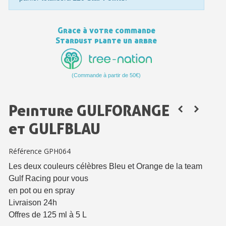
Paiement en 4x sans frais dès 30€ d'achats
Votre devis en ligne en moins d'1 minute
Grace à votre commande
Partagez vos créations et obtenez des bons d'achat
Stardust plante un arbre
Gagnez des points de fidélité à chaque commande
Livraison sous 24 h en France Métropolitaine
(Commande à partir de 50€)
Retour produits sous 14 jours
Peinture GULFORANGE
Réduction de 5€ sur la première commande
et GULFBLAU
10€ de bon d'achat pour chaque parrainage
Inscription à la newsletter : 5€ de réduction
Référence
GPH064
Les deux couleurs célèbres Bleu et Orange de la team
Gulf Racing pour vous
en pot ou en spray
Livraison 24h
Offres de 125 ml à 5 L