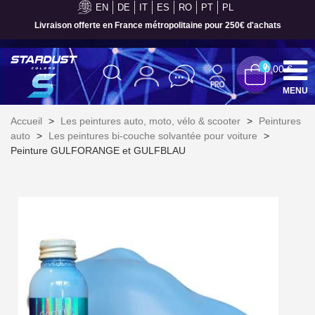
EN
DE
IT
ES
RO
PT
PL
Livraison offerte en France métropolitaine pour 250€ d'achats
0
0,00 €
MENU
Accueil
>
Les peintures auto, moto, vélo & scooter
>
Peintures
auto
>
Les peintures bi-couche solvantée pour voiture
>
Peinture GULFORANGE et GULFBLAU
Inscription à la newsletter : 5€ de réduction
Livraison sous 24 h en France Métropolitaine