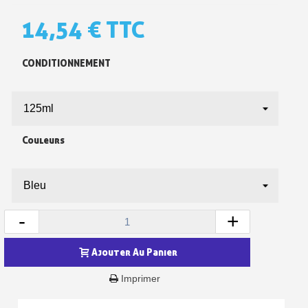
14,54 €
TTC
CONDITIONNEMENT
Couleurs
Inscription à la newsletter : 5€ de réduction
Livraison sous 24 h en France Métropolitaine
-
+
Livraison offerte en France métropolitaine pour 250€ d'achats
Ajouter Au Panier
Paiement en 4x sans frais dès 30€ d'achats
Imprimer
Votre devis en ligne en moins d'1 minute