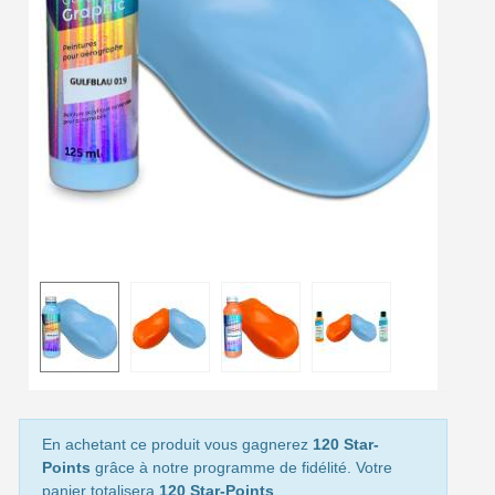
Livraison offerte en France métropolitaine pour 250€ d'achats
Paiement en 4x sans frais dès 30€ d'achats
Votre devis en ligne en moins d'1 minute
Partagez vos créations et obtenez des bons d'achat
Gagnez des points de fidélité à chaque commande
Livraison sous 24 h en France Métropolitaine
Retour produits sous 14 jours
Réduction de 5€ sur la première commande
10€ de bon d'achat pour chaque parrainage
Inscription à la newsletter : 5€ de réduction
Livraison sous 24 h en France Métropolitaine
En achetant ce produit vous gagnerez
120 Star-
Livraison offerte en France métropolitaine pour 250€ d'achats
Points
grâce à notre programme de fidélité. Votre
panier totalisera
120 Star-Points
.