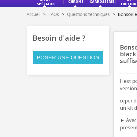
CHROME
CARROSSERIE
SPÉCIAUX
FINITION
Accueil
>
FAQs
>
Questions techniques
>
Bonsoir e
Besoin d'aide ?
Bonso
black
POSER UNE QUESTION
suffi
Il est 
version
cependa
un kit d
► Avec 
présent