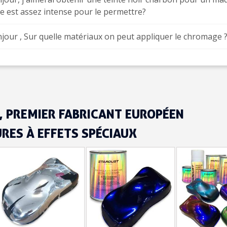
e est assez intense pour le permettre?
jour , Sur quelle matériaux on peut appliquer le chromage ? A
 PREMIER FABRICANT EUROPÉEN
Inscription à la newslet
URES À EFFETS SPÉCIAUX
Livraison sous 24 
Livraison offerte en France métr
Paiement en 4x sans fr
Votre devis en ligne 
Partagez vos créations et 