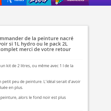
ais dès 30€ d'achats
en moins d'1 minute
obtenez des bons d'achat
lité à chaque commande
ommander de la peinture nacré
voir si 1L hydro ou le pack 2L
h en France Métropolitaine
 complet merci de votre retour
sous 14 jours
a première commande
un kit de 2 litres, ou même avec 1 l de la
r chaque parrainage
ter : 5€ de réduction
petit peu de peinture. L'idéal serait d'avoir
iluée en plus.
h en France Métropolitaine
peinture, alors le fond noir est plus
opolitaine pour 250€ d'achats
ais dès 30€ d'achats