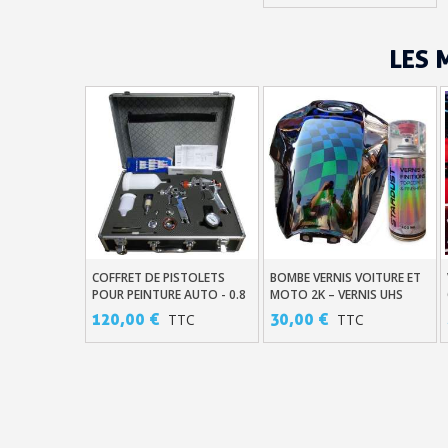
LES 
COFFRET DE PISTOLETS
BOMBE VERNIS VOITURE ET
Ajouter Au Panier
Ajouter Au Panier
POUR PEINTURE AUTO - 0.8
MOTO 2K – VERNIS UHS
- 1.0 - 1.4 - 1.8MM
290ML
120,00 €
30,00 €
TTC
TTC