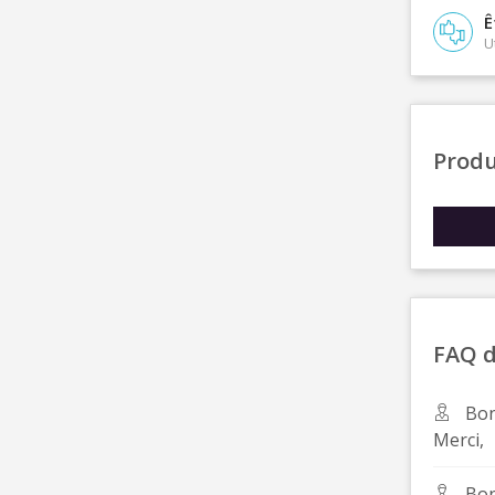
Ê
U
Produ
FAQ d
Bon
Merci,
Bon