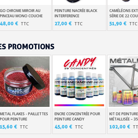
Gagnez des points de fidé
PEINTURE NACRÉE BLACK
CAMÉLÉONS EXTRÊMES –
PEINTURE EFFE
Ajouter Au Panier
Ajouter Au Panier
Ajouter Au Pa
INTERFERENCE
SÉRIE DE 22 COULEURS
250ML - 500ML
Livraison sous 24 
HAUT DE GAMME
27,00 €
51,90 €
35,90 €
TTC
TTC
TTC
Retour produits 
Réduction de 5€ sur l
ES PROMOTIONS
10€ de bon d'achat pou
Inscription à la newslet
Livraison sous 24 
Livraison offerte en France métr
Paiement en 4x sans fr
Votre devis en ligne 
METAL FLAKES - PAILLETTES
ENCRE CONCENTRÉE POUR
KIT DE PEINTUR
Ajouter Au Panier
Ajouter Au Panier
Ajouter Au Pa
Partagez vos créations et 
POUR PEINTURE
PEINTURE CANDY
MÉTALLISÉE – 3
CARROSSERIE EN
AU CHOIX - STA
15,60 €
45,00 €
102,00 €
TTC
TTC
T
Gagnez des points de fidé
CONCENTRÉE