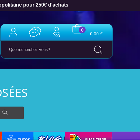
opolitaine pour 250€ d'achats
0
0,00 €
SÉES
ter : 5€ de réduction
h en France Métropolitaine
TUTO
BLOG
NUANCIERS
opolitaine pour 250€ d'achats