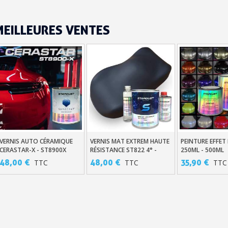
Livraison sous 24 
Retour produits 
MEILLEURES VENTES
Réduction de 5€ sur l
10€ de bon d'achat pou
Inscription à la newslet
VERNIS AUTO CÉRAMIQUE
VERNIS MAT EXTREM HAUTE
PEINTURE EFFE
Ajouter Au Panier
Ajouter Au Panier
Ajouter Au Pa
CERASTAR-X - ST8900X
RÉSISTANCE ST822 4° -
250ML - 500ML
ST823 2°
48,00 €
48,00 €
35,90 €
TTC
TTC
TTC