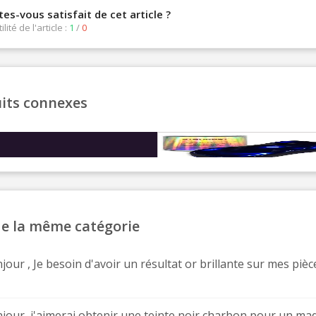
tes-vous satisfait de cet article ?
Votre devis en ligne 
tilité de l'article :
1
/
0
Partagez vos créations et 
Gagnez des points de fidé
Livraison sous 24 
its connexes
Retour produits 
Réduction de 5€ sur l
10€ de bon d'achat pou
PEINTURE NACRÉE BLACK INTERFERENC
Ajouter Au Panier
Inscription à la newslet
27,00 €
TTC
e la même catégorie
Aperçu Rapide
jour , Je besoin d'avoir un résultat or brillante sur mes pièce
jour, j'aimerai obtenir une teinte noir charbon pour un maq