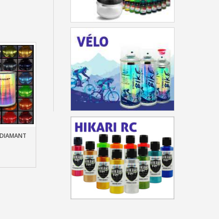
h en France Métropolitaine
sous 14 jours
a première commande
r chaque parrainage
ter : 5€ de réduction
T DIAMANT
nier