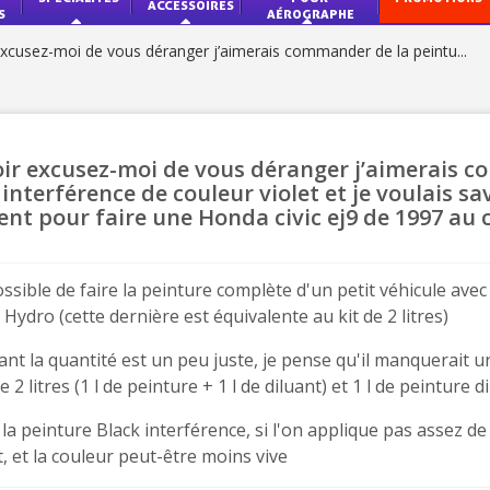
ACCESSOIRES
S
AÉROGRAPHE
Paiement en 4x sans fr
xcusez-moi de vous déranger j’aimerais commander de la peintu...
Votre devis en ligne 
Partagez vos créations et 
Gagnez des points de fidé
ir excusez-moi de vous déranger j’aimerais c
 interférence de couleur violet et je voulais sa
Livraison sous 24 
sent pour faire une Honda civic ej9 de 1997 au
Retour produits 
Réduction de 5€ sur l
possible de faire la peinture complète d'un petit véhicule avec 
 Hydro (cette dernière est équivalente au kit de 2 litres)
10€ de bon d'achat pou
Inscription à la newslet
nt la quantité est un peu juste, je pense qu'il manquerait un 
e 2 litres (1 l de peinture + 1 l de diluant) et 1 l de peinture d
Livraison sous 24 
la peinture Black interférence, si l'on applique pas assez de 
Livraison offerte en France métr
, et la couleur peut-être moins vive
Paiement en 4x sans fr