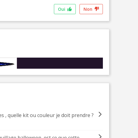
en moins d'1 minute
Oui
Non
obtenez des bons d'achat
lité à chaque commande
h en France Métropolitaine
sous 14 jours
a première commande
r chaque parrainage
E
ter : 5€ de réduction
s , quelle kit ou couleur je doit prendre ?
uillage halloween, est ce que cette