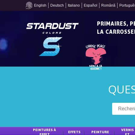
English
Deutsch
Italiano
Español
Română
Portuguê
PRIMAIRES, 
LA CARROSSER
QUE
PEINTURES À 
VERNIS 
EFFETS 
PEINTURE 
EFFET 
ET 