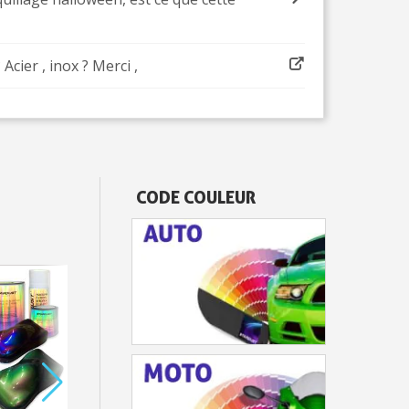
cier , inox ? Merci ,
CODE COULEUR
ter : 5€ de réduction
h en France Métropolitaine
opolitaine pour 250€ d'achats
ais dès 30€ d'achats
en moins d'1 minute
obtenez des bons d'achat