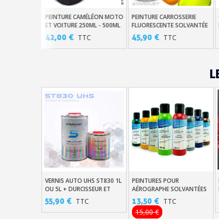
MÉLÉON MOTO
PEINTURE CARROSSERIE
GO CHROME MIROIR AU
Panier
Ajouter Au Panier
Ajouter Au Panier
0ML - 500ML
FLUORESCENTE SOLVANTÉE
PINCEAU MONO COUCHE
DE 0.5 À 5 LITRES
45,90 €
48,00 €
C
TTC
TTC
L
VERNIS AUTO UHS ST830 1L
PEINTURES POUR
Ajouter Au Panier
Ajouter Au Panier
OU 5L + DURCISSEUR ET
AÉROGRAPHE SOLVANTÉES
DILUANT
GRAPHIC 125ML
55,90 €
13,50 €
TTC
TTC
15,00 €