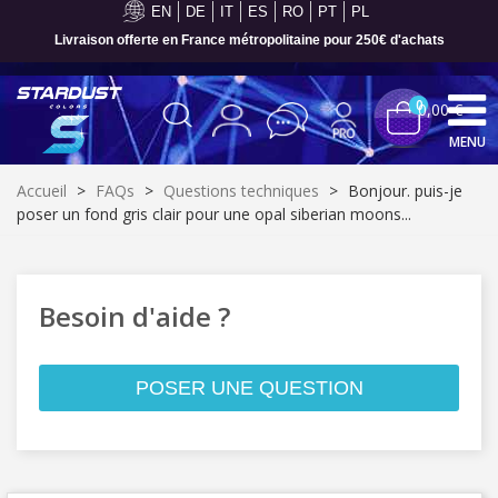
EN
DE
IT
ES
RO
PT
PL
Livraison offerte en France métropolitaine pour 250€ d'achats
0
0,00 €
MENU
Accueil
>
FAQs
>
Questions techniques
>
Bonjour. puis-je
poser un fond gris clair pour une opal siberian moons...
Besoin d'aide ?
POSER UNE QUESTION
Inscription à la newsletter : 5€ de réduction
Livraison sous 24 h en France Métropolitaine