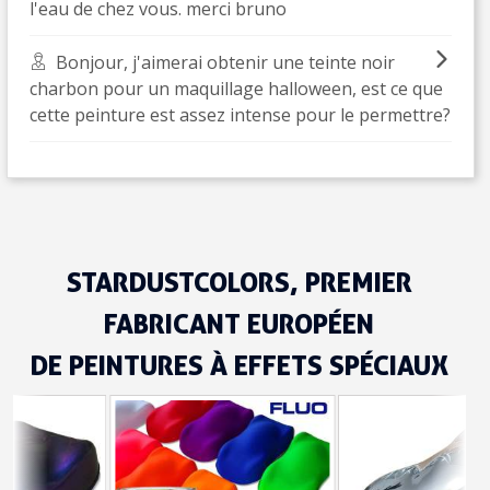
l'eau de chez vous. merci bruno
Bonjour, j'aimerai obtenir une teinte noir
charbon pour un maquillage halloween, est ce que
cette peinture est assez intense pour le permettre?
STARDUSTCOLORS, PREMIER
Inscription à la newsletter : 5€ de réduction
FABRICANT EUROPÉEN
Livraison sous 24 h en France Métropolitaine
DE PEINTURES À EFFETS SPÉCIAUX
Livraison offerte en France métropolitaine pour 250€ d'achats
Paiement en 4x sans frais dès 30€ d'achats
Votre devis en ligne en moins d'1 minute