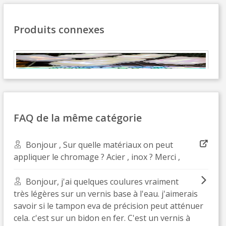
Paiement en 4x sans frais dès 30€ d'achats
Votre devis en ligne en moins d'1 minute
Produits connexes
Partagez vos créations et obtenez des bons d'achat
Gagnez des points de fidélité à chaque commande
Livraison sous 24 h en France Métropolitaine
KIT COMPLET DE PEINTURE À EFFET OPALESCENT POUR MOTO
Ajouter Au Panier
Retour produits sous 14 jours
336,00 €
TTC
Réduction de 5€ sur la première commande
FAQ de la même catégorie
Aperçu Rapide
10€ de bon d'achat pour chaque parrainage
Bonjour , Sur quelle matériaux on peut
Inscription à la newsletter : 5€ de réduction
appliquer le chromage ? Acier , inox ? Merci ,
Bonjour, j'ai quelques coulures vraiment
très légères sur un vernis base à l'eau. j'aimerais
savoir si le tampon eva de précision peut atténuer
cela. c'est sur un bidon en fer. C'est un vernis à