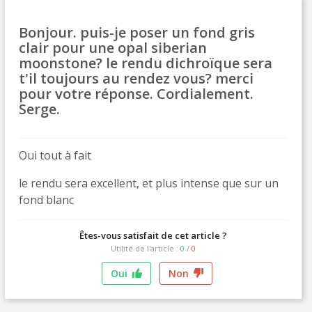
Livraison offerte en France métropolitaine pour 250€ d'achats
Bonjour. puis-je poser un fond gris
Paiement en 4x sans frais dès 30€ d'achats
clair pour une opal siberian
moonstone? le rendu dichroïque sera
Votre devis en ligne en moins d'1 minute
t'il toujours au rendez vous? merci
pour votre réponse. Cordialement.
Partagez vos créations et obtenez des bons d'achat
Serge.
Gagnez des points de fidélité à chaque commande
Livraison sous 24 h en France Métropolitaine
Oui tout à fait
Retour produits sous 14 jours
le rendu sera excellent, et plus intense que sur un
Réduction de 5€ sur la première commande
fond blanc
10€ de bon d'achat pour chaque parrainage
Êtes-vous satisfait de cet article ?
Inscription à la newsletter : 5€ de réduction
Utilité de l'article :
0
/
0
Livraison sous 24 h en France Métropolitaine
Oui
Non
Livraison offerte en France métropolitaine pour 250€ d'achats