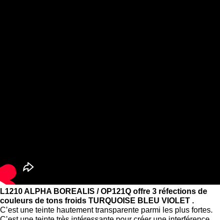
L1210 ALPHA BOREALIS / OP121Q offre 3 réfections de
couleurs de tons froids TURQUOISE BLEU VIOLET .
C’est une teinte hautement transparente parmi les plus fortes.
C’est une teinte très intéressante pour créer une interférence