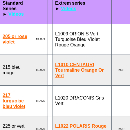
Standard
Extrem series
Series
►
Videos
►
Videos
L1009 ORIONIS Vert
205 or rose
Turquoise Bleu Violet
TRANS
violet
Rouge Orange
L1010 CENTAURI
215 bleu
Tourmaline Orange Or
TRANS
TRANS
rouge
Vert
217
L1020 DRACONIS Gris
turquoise
TRANS
Vert
bleu violet
225 or vert
L1022 POLARIS Rouge
TRANS
TRANS