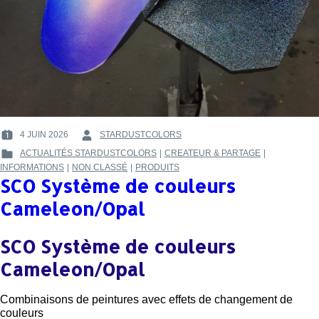
4 JUIN 2026
STARDUSTCOLORS
POSTED
BY
ACTUALITÉS STARDUSTCOLORS
|
CREATEUR & PARTAGE
|
ON
:
POSTED
INFORMATIONS
|
NON CLASSÉ
|
PRODUITS
:
IN
SCO Système de couleurs
:
Cameleon/Opal
SCO Système de couleurs
Cameleon/Opal
Combinaisons de peintures avec effets de changement de
couleurs