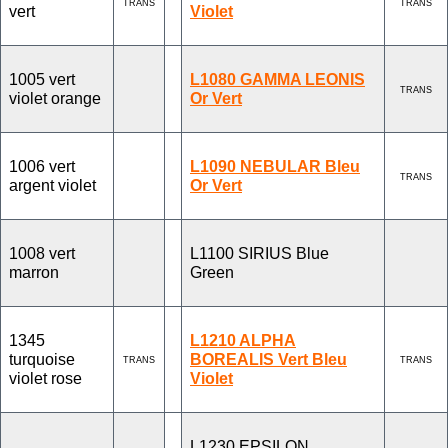
TRANS
TRANS
vert
Violet
1005 vert
L1080 GAMMA LEONIS
TRANS
violet orange
Or Vert
1006 vert
L1090 ​​NEBULAR Bleu
TRANS
argent violet
Or Vert
1008 vert
L1100 SIRIUS Blue
marron
Green
1345
L1210 ALPHA
turquoise
BOREALIS Vert Bleu
TRANS
TRANS
violet rose
Violet
L1230 EPSILON