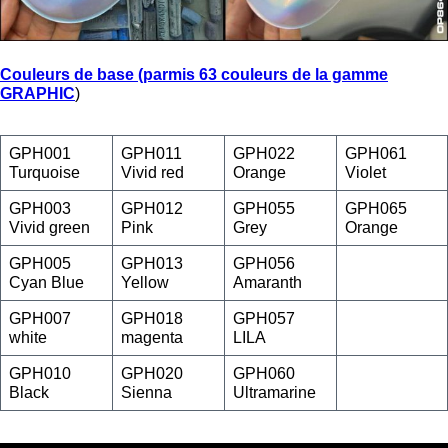
Couleurs de base (parmis 63 couleurs de la gamme
GRAPHIC
)
GPH001
GPH011
GPH022
GPH061
Turquoise
Vivid red
Orange
Violet
GPH003
GPH012
GPH055
GPH065
Vivid green
Pink
Grey
Orange
GPH005
GPH013
GPH056
Cyan Blue
Yellow
Amaranth
GPH007
GPH018
GPH057
white
magenta
LILA
GPH010
GPH020
GPH060
Black
Sienna
Ultramarine