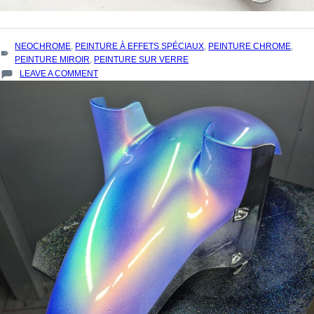
TAGS
NEOCHROME
,
PEINTURE À EFFETS SPÉCIAUX
,
PEINTURE CHROME
,
:
PEINTURE MIROIR
,
PEINTURE SUR VERRE
ON
LEAVE A COMMENT
PEINTURE
POUR
MIROIRS
–
NEOCHROME,
UNE
INNOVATION
POUR
L’INDUSTRIE
DES
MIROIRS