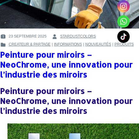
23 SEPTEMBRE 2025
STARDUSTCOLORS
POSTED
BY
CREATEUR & PARTAGE
|
INFORMATIONS
|
NOUVEAUTÉS
|
PRODUITS
ON
:
POSTED
:
Peinture pour miroirs –
IN
:
NeoChrome, une innovation pour
l’industrie des miroirs
Peinture pour miroirs –
NeoChrome, une innovation pour
l’industrie des miroirs