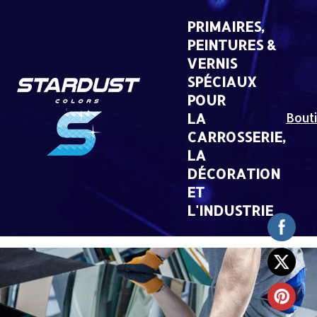
Skip
to
PRIMAIRES,
content
PEINTURES &
VERNIS
SPÉCIAUX
POUR
LA
Bout
CARROSSERIE,
LA
DÉCORATION
ET
L'INDUSTRIE