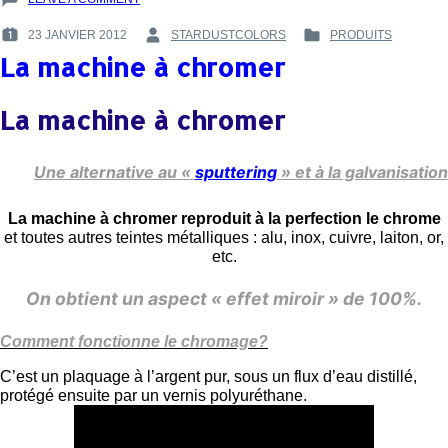
PEINTURE
23 JANVIER 2012
STARDUSTCOLORS
PRODUITS
POUR
POSTED
BY
POSTED
MIROIRS
La machine à chromer
ON
:
IN
–
:
:
NEOCHROME,
La machine à chromer
UNE
INNOVATION
POUR
L’INDUSTRIE
Une alternative au «
sputtering
» et à la galvanisation
DES
MIROIRS
La machine à chromer reproduit à la perfection le chrome
et toutes autres teintes métalliques : alu, inox, cuivre, laiton, or,
etc.
On obtient un aspect « effet miroir » de 100%.
Comment fonctionne le chromage?
C’est un plaquage à l’argent pur, sous un flux d’eau distillé,
protégé ensuite par un vernis polyuréthane.