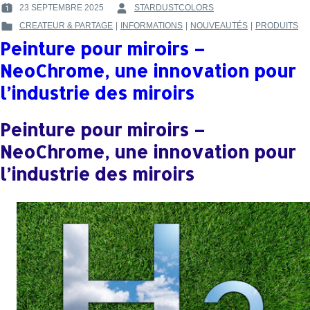
23 SEPTEMBRE 2025
STARDUSTCOLORS
POSTED
BY
CREATEUR & PARTAGE
|
INFORMATIONS
|
NOUVEAUTÉS
|
PRODUITS
ON
:
POSTED
:
Peinture pour miroirs –
IN
:
NeoChrome, une innovation pour
l’industrie des miroirs
Peinture pour miroirs –
NeoChrome, une innovation pour
l’industrie des miroirs