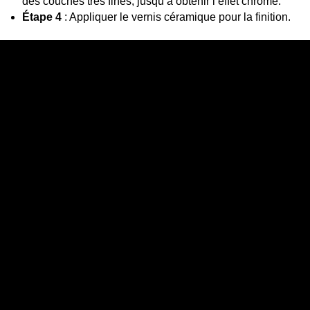
des couches très fines, jusqu’à obtenir l’effet chromé.
Étape 4
: Appliquer le vernis céramique pour la finition.