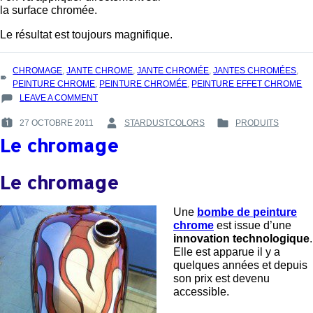
la surface chromée.
Le résultat est toujours magnifique.
TAGS
CHROMAGE
,
JANTE CHROME
,
JANTE CHROMÉE
,
JANTES CHROMÉES
,
:
PEINTURE CHROME
,
PEINTURE CHROMÉE
,
PEINTURE EFFET CHROME
ON
LEAVE A COMMENT
QUE
27 OCTOBRE 2011
STARDUSTCOLORS
PRODUITS
SONT
POSTED
BY
POSTED
LES
Le chromage
ON
:
IN
PEINTURES
:
:
CHROME
Le chromage
?
Une
bombe de peinture
chrome
est issue d’une
innovation technologique
.
Elle est apparue il y a
quelques années et depuis
son prix est devenu
accessible.