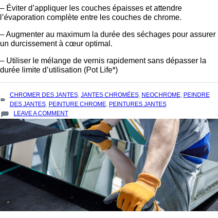
– Éviter d’appliquer les couches épaisses et attendre
l’évaporation complète entre les couches de chrome.
– Augmenter au maximum la durée des séchages pour assurer
un durcissement à cœur optimal.
– Utiliser le mélange de vernis rapidement sans dépasser la
durée limite d’utilisation (Pot Life*)
TAGS
CHROMER DES JANTES
,
JANTES CHROMÉES
,
NEOCHROME
,
PEINDRE
:
DES JANTES
,
PEINTURE CHROME
,
PEINTURES JANTES
ON
LEAVE A COMMENT
PEINDRE
LES
JANTES
EN
CHROME
AVEC
LA
PEINTURE
NEOCHROME