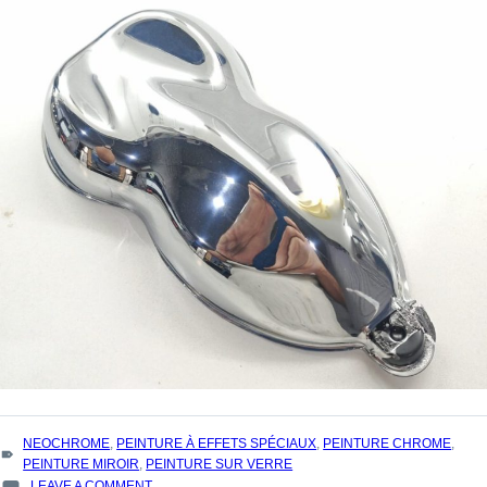
TAGS
NEOCHROME
,
PEINTURE À EFFETS SPÉCIAUX
,
PEINTURE CHROME
,
:
PEINTURE MIROIR
,
PEINTURE SUR VERRE
ON
LEAVE A COMMENT