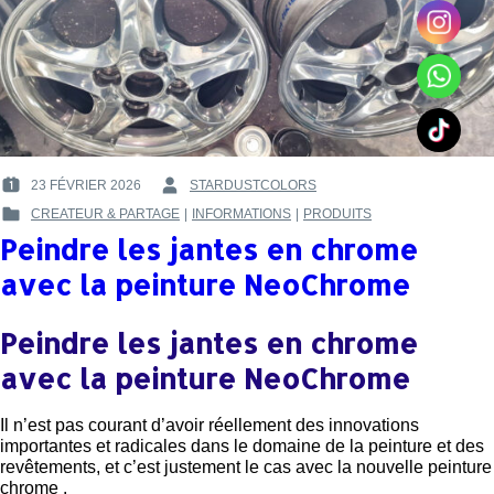
23 FÉVRIER 2026
STARDUSTCOLORS
POSTED
BY
CREATEUR & PARTAGE
|
INFORMATIONS
|
PRODUITS
ON
:
POSTED
:
Peindre les jantes en chrome
IN
:
avec la peinture NeoChrome
Peindre les jantes en chrome
avec la peinture NeoChrome
Il n’est pas courant d’avoir réellement des innovations
importantes et radicales dans le domaine de la peinture et des
revêtements, et c’est justement le cas avec la nouvelle peinture
chrome .