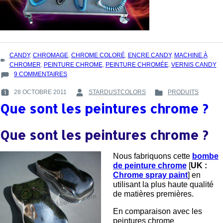
TAGS
CANDY
,
CHROMAGE
,
CHROME COLORÉ
,
ENCRE CANDY
,
MACHINE À
:
CHROMER
,
PEINTURE CHROME
,
PEINTURE CHROMÉE
,
VERNIS CANDY
SUR
9 COMMENTAIRES
LA
28 OCTOBRE 2011
STARDUSTCOLORS
PRODUITS
MACHINE
POSTED
BY
POSTED
À
Que sont les peintures chrome ?
ON
:
IN
CHROMER
:
:
Que sont les peintures chrome ?
Nous fabriquons cette
bombe
de peinture chrome
[
UK :
Chrome spray paint
] en
utilisant la plus haute qualité
de matières premières.
En comparaison avec les
peintures chrome