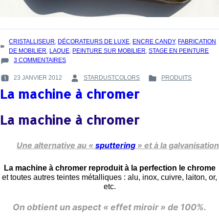
TAGS
CRISTALLISEUR
,
DÉCORATEURS DE LUXE
,
ENCRE CANDY
,
FABRICATION
:
DE MOBILIER
,
LAQUE
,
PEINTURE SUR MOBILIER
,
STAGE EN PEINTURE
SUR
3 COMMENTAIRES
STAGE
23 JANVIER 2012
STARDUSTCOLORS
PRODUITS
EN
POSTED
BY
POSTED
PEINTURE
La machine à chromer
ON
:
IN
CHEZ
:
:
STARDUST
La machine à chromer
COLORS
Une alternative au «
sputtering
» et à la galvanisation
La machine à chromer reproduit à la perfection le chrome
et toutes autres teintes métalliques : alu, inox, cuivre, laiton, or,
etc.
On obtient un aspect « effet miroir » de 100%.