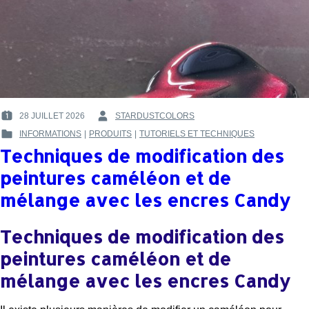
28 JUILLET 2026
STARDUSTCOLORS
POSTED
BY
INFORMATIONS
|
PRODUITS
|
TUTORIELS ET TECHNIQUES
ON
:
POSTED
:
Techniques de modification des
IN
:
peintures caméléon et de
mélange avec les encres Candy
Techniques de modification des
peintures caméléon et de
mélange avec les encres Candy