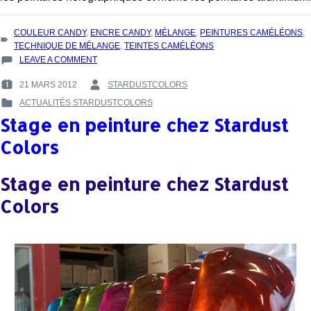
TAGS
COULEUR CANDY
,
ENCRE CANDY
,
MÉLANGE
,
PEINTURES CAMÉLÉONS
,
:
TECHNIQUE DE MÉLANGE
,
TEINTES CAMÉLÉONS
ON
LEAVE A COMMENT
TECHNIQUES
21 MARS 2012
STARDUSTCOLORS
DE
POSTED
BY
MODIFICATION
ACTUALITÉS STARDUSTCOLORS
ON
:
POSTED
DES
:
Stage en peinture chez Stardust
IN
PEINTURES
:
CAMÉLÉON
Colors
ET
DE
MÉLANGE
Stage en peinture chez Stardust
AVEC
Colors
LES
ENCRES
CANDY