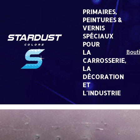
Skip
to
PRIMAIRES,
content
PEINTURES &
VERNIS
SPÉCIAUX
POUR
LA
Bout
CARROSSERIE,
LA
DÉCORATION
ET
L'INDUSTRIE