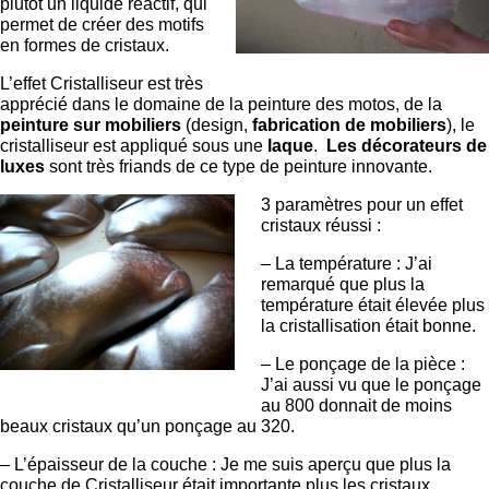
plutôt un liquide réactif, qui
permet de créer des motifs
en formes de cristaux.
L’effet Cristalliseur est très
apprécié dans le domaine de la peinture des motos, de la
peinture sur mobiliers
(design,
fabrication de mobiliers
), le
cristalliseur est appliqué sous une
laque
.
Les décorateurs de
luxes
sont très friands de ce type de peinture innovante.
3 paramètres pour un effet
cristaux réussi :
– La température : J’ai
remarqué que plus la
température était élevée plus
la cristallisation était bonne.
– Le ponçage de la pièce :
J’ai aussi vu que le ponçage
au 800 donnait de moins
beaux cristaux qu’un ponçage au 320.
– L’épaisseur de la couche : Je me suis aperçu que plus la
couche de Cristalliseur était importante plus les cristaux