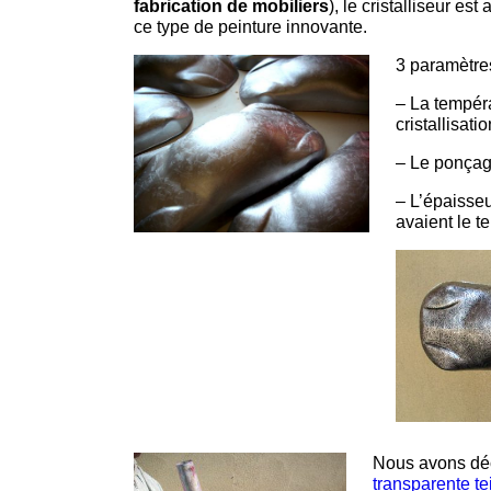
fabrication de mobiliers
), le cristalliseur es
ce type de peinture innovante.
3 paramètres
– La tempéra
cristallisati
– Le ponçag
– L’épaisseu
avaient le t
Nous avons déc
transparente te