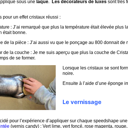
t appliqué sous une
laque
.
Les décorateurs de luxes
sont très 
 pour un effet cristaux réussi :
ture : J’ai remarqué que plus la température était élevée plus l
on était bonne.
e de la pièce : J’ai aussi vu que le ponçage au 800 donnait de
r de la couche : Je me suis aperçu que plus la couche de Cristall
emps de se former.
Lorsque les cristaux se sont form
noire.
Ensuite à l’aide d’une éponge im
Le vernissage
idé pour l’expérience d’appliquer sur chaque speedshape un
intée
(vernis candy) : Vert lime, vert foncé, rose magenta, rouge,