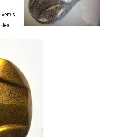
 vernis.
a des