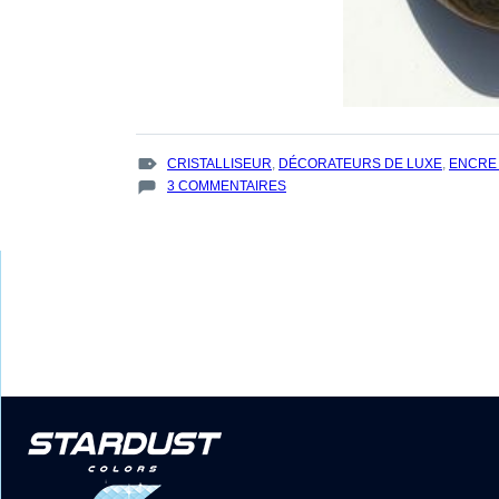
TAGS
CRISTALLISEUR
,
DÉCORATEURS DE LUXE
,
ENCRE
:
SUR
3 COMMENTAIRES
STAGE
EN
PEINTURE
CHEZ
STARDUST
COLORS