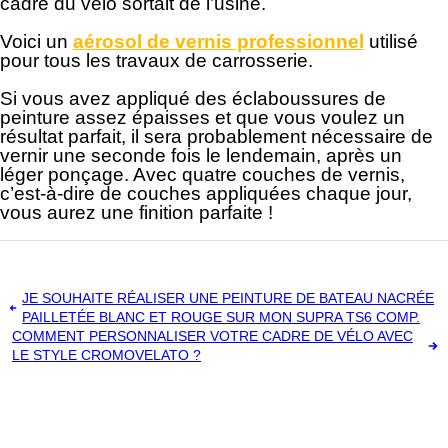
cadre du vélo sortait de l’usine.
Voici un
aérosol de vernis professionnel
utilisé
pour tous les travaux de carrosserie.
Si vous avez appliqué des éclaboussures de
peinture assez épaisses et que vous voulez un
résultat parfait, il sera probablement nécessaire de
vernir une seconde fois le lendemain, après un
léger ponçage. Avec quatre couches de vernis,
c’est-à-dire de couches appliquées chaque jour,
vous aurez une finition parfaite !
Navigation
JE SOUHAITE RÉALISER UNE PEINTURE DE BATEAU NACRÉE
PAILLETÉE BLANC ET ROUGE SUR MON SUPRA TS6 COMP.
de
COMMENT PERSONNALISER VOTRE CADRE DE VÉLO AVEC
l’article
LE STYLE CROMOVELATO ?