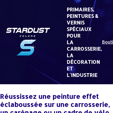
Skip
to
PRIMAIRES,
content
PEINTURES &
VERNIS
SPÉCIAUX
POUR
LA
Bout
CARROSSERIE,
LA
DÉCORATION
ET
L'INDUSTRIE
Réussissez une peinture effet
éclaboussée sur une carrosserie,
un carénage ou un cadre de vélo