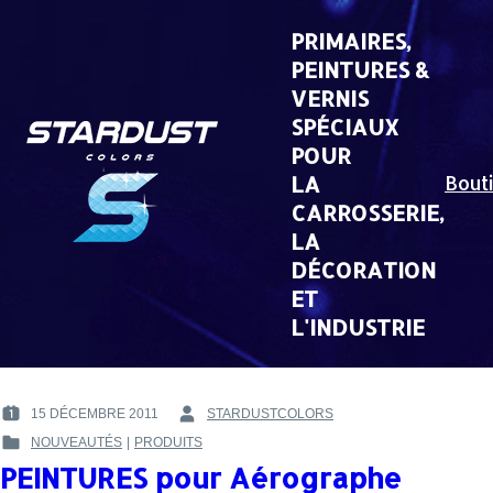
Skip
to
PRIMAIRES,
content
PEINTURES &
VERNIS
SPÉCIAUX
POUR
LA
Bout
CARROSSERIE,
LA
DÉCORATION
ET
L'INDUSTRIE
15 DÉCEMBRE 2011
STARDUSTCOLORS
POSTED
BY
NOUVEAUTÉS
|
PRODUITS
ON
:
POSTED
:
PEINTURES pour Aérographe
IN
: