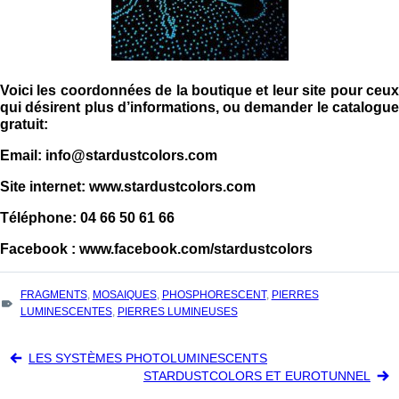
Voici les coordonnées de la boutique et leur site pour ceux
qui désirent plus d’informations, ou demander le catalogue
gratuit:
Email: info@stardustcolors.com
Site internet: www.stardustcolors.com
Téléphone: 04 66 50 61 66
Facebook : www.facebook.com/stardustcolors
TAGS
FRAGMENTS
,
MOSAIQUES
,
PHOSPHORESCENT
,
PIERRES
:
LUMINESCENTES
,
PIERRES LUMINEUSES
Navigation
LES SYSTÈMES PHOTOLUMINESCENTS
STARDUSTCOLORS ET EUROTUNNEL
de