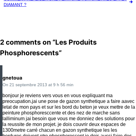
de
DIAMANT ?
l’article
2 comments on “
Les Produits
Phosphorescents
”
gnetoua
On 21 septembre 2013 at 9 h 56 min
bonjour je reviens vers vous en vous expliquant ma
preocupation.jai une pose de gazon synthetique a faire aavec
letat de mon pays et sur les bord du beton je veux mettre de la
peinture phosphoresccente et des nez de marche sans
lalliminum jai besoin que vous me donniez des solutions pour
la reussite de mon projet. je dois couvrir deux espaces de
1300metre carré chacun en gazon synthetique les les
bordures doivent etre phosphorescent je dois aussi faire des