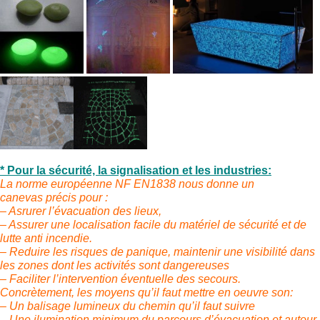
* Pour la sécurité, la signalisation et les industries:
La norme européenne NF EN1838 nous donne un
canevas précis pour :
– Asrurer l’évacuation des lieux,
– Assurer une localisation facile du matériel de sécurité et de
lutte anti incendie.
– Reduire les risques de panique, maintenir une visibilité dans
les zones dont les activités sont dangereuses
– Faciliter l’intervention éventuelle des secours.
Concrètement, les moyens qu’il faut mettre en oeuvre son:
– Un balisage lumineux du chemin qu’il faut suivre
– Une ilumination minimum du parcours d’évacuation et autour