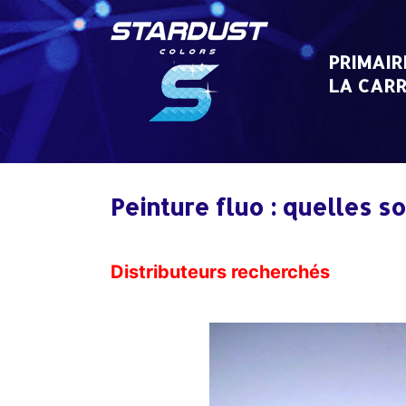
Skip
to
content
PRIMAIR
LA CARR
Peinture fluo : quelles so
Distributeurs recherchés