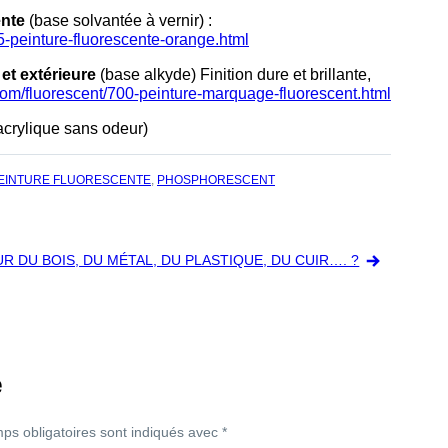
ente
(base solvantée à vernir) :
5-peinture-fluorescente-orange.html
 et extérieure
(base alkyde) Finition dure et brillante,
com/fluorescent/700-peinture-marquage-fluorescent.html
acrylique sans odeur)
EINTURE FLUORESCENTE
,
PHOSPHORESCENT
 DU BOIS, DU MÉTAL, DU PLASTIQUE, DU CUIR…. ?
e
ps obligatoires sont indiqués avec
*