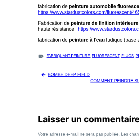
fabrication de
peinture automobile fluoresc
https://www.stardustcolors.com/fluorescent/46
Fabrication de
peinture de finition intérieure
haute résistance :
https://www.stardustcolors.
fabrication de
peinture à l’eau
ludique (base 
TAGS
FABRIQUANT PEINTURE
,
FLUORESCENT
,
FLUOS
,
P
:
Navigation
BOMBE DEEP FIELD
de
COMMENT PEINDRE SUR
l’article
Laisser un commentair
Votre adresse e-mail ne sera pas publiée.
Les cham