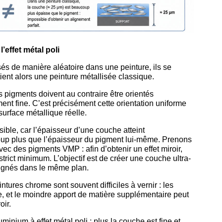
’effet métal poli
és de manière aléatoire dans une peinture, ils se
ient alors une peinture métallisée classique.
es pigments doivent au contraire être orientés
nt fine. C’est précisément cette orientation uniforme
urface métallique réelle.
ible, car l’épaisseur d’une couche atteint
oup plus que l’épaisseur du pigment lui-même. Prenons
ec des pigments VMP : afin d’obtenir un effet miroir,
 strict minimum. L’objectif est de créer une couche ultra-
alignés dans le même plan.
ntures chrome sont souvent difficiles à vernir : les
e, et le moindre apport de matière supplémentaire peut
oir.
inium à effet métal poli : plus la couche est fine et