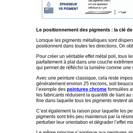
Le positionnement des pigments : la clé de l
Lorsque les pigments métalliques sont dispers
positionnent dans toutes les directions. On obt
Pour créer un véritable effet métal poli, tous l
parfaitement à plat dans une couche extrêmeme
qui permet de réfléchir la lumière comme une s
Avec une peinture classique, cela reste imposs
généralement environ 25 microns, soit beauc
l’exemple des
peintures chrome
formulées av
les fabricants réduisent la quantité de liant au
fine dans laquelle tous les pigments restent 
C’est également la raison pour laquelle les pei
pigments sont très peu maintenus par la résin
perturber leur orientation et dégrader l’effet mir
Le même principe s’applique aux peintures alum