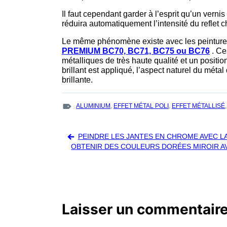
Il faut cependant garder à l’esprit qu’un vernis
réduira automatiquement l’intensité du reflet 
Le même phénomène existe avec les peintures
PREMIUM BC70, BC71, BC75 ou BC76
. Ce
métalliques de très haute qualité et un positio
brillant est appliqué, l’aspect naturel du métal 
brillante.
TAGS
ALUMINIUM
,
EFFET MÉTAL POLI
,
EFFET MÉTALLISÉ
:
Navigation
PEINDRE LES JANTES EN CHROME AVEC 
de
OBTENIR DES COULEURS DORÉES MIROIR 
l’article
Laisser un commentair